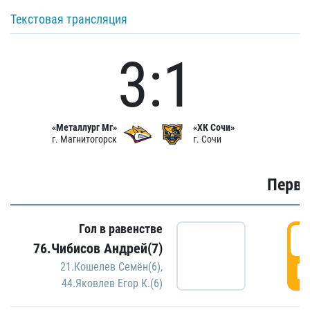
Текстовая трансляция
3:1
«Металлург Мг»
«ХК Сочи»
г. Магнитогорск
г. Сочи
Первы
Гол в равенстве
0
76.Чибисов Андрей(7)
Г
21.Кошелев Семён(6)
,
44.Яковлев Егор К.(6)