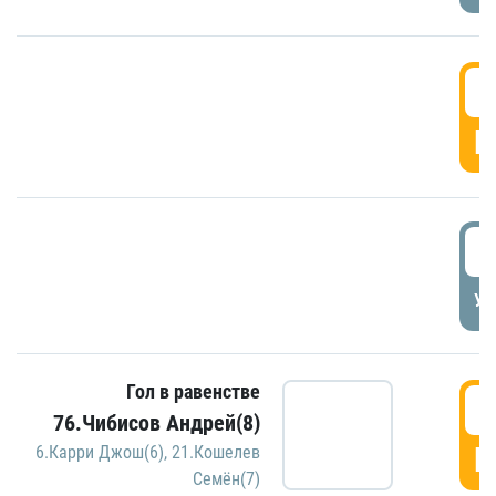
5
Г
5
УД
Гол в равенстве
5
76.Чибисов Андрей(8)
Г
6.Карри Джош(6)
,
21.Кошелев
Семён(7)