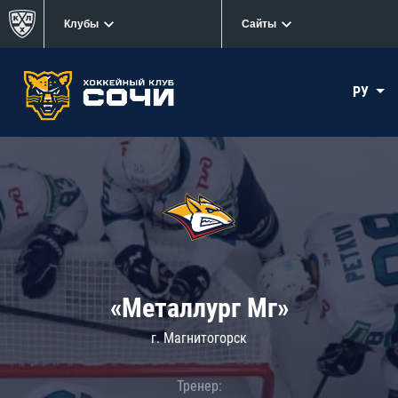
Клубы
Сайты
РУ
«Металлург Мг»
г. Магнитогорск
Тренер: