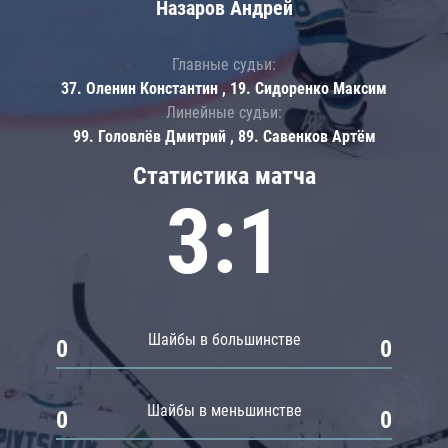
Назаров Андрей
Главные судьи:
37. Оленин Константин , 19. Сидоренко Максим
Линейные судьи:
99. Головлёв Дмитрий , 89. Савенков Артём
Статистика матча
3:1
Шайбы в большинстве
0
0
Шайбы в меньшинстве
0
0