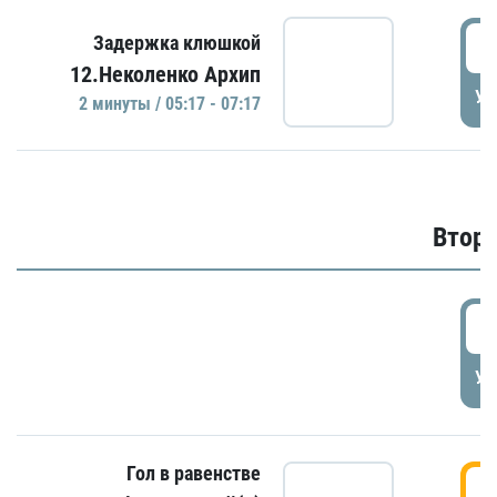
0
Задержка клюшкой
12.Неколенко Архип
УД
2 минуты / 05:17 - 07:17
Второ
2
УД
Гол в равенстве
3