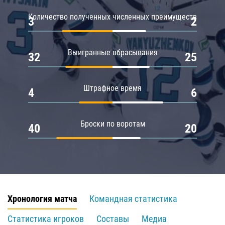
Количество полученных численных преимуществ
3
2
Выигранные вбрасывания
32
25
Штрафное время
4
6
Броски по воротам
40
20
Хронология матча
Командная статистика
Статистика игроков
Составы
Медиа