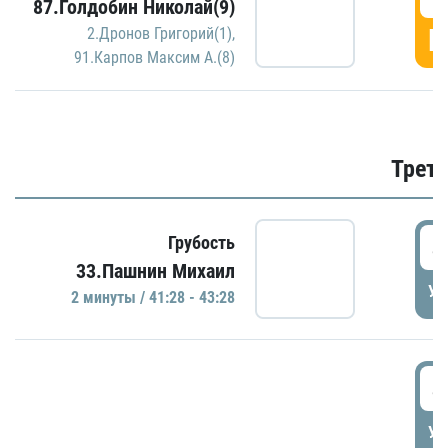
87.Голдобин Николай(9)
Г
2.Дронов Григорий(1)
,
91.Карпов Максим А.(8)
Трети
4
Грубость
33.Пашнин Михаил
УД
2 минуты / 41:28 - 43:28
4
УД