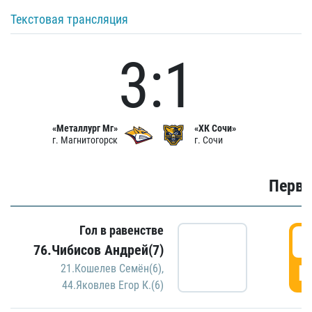
Текстовая трансляция
3:1
«Металлург Мг»
«ХК Сочи»
г. Магнитогорск
г. Сочи
Первы
Гол в равенстве
0
76.Чибисов Андрей(7)
Г
21.Кошелев Семён(6)
,
44.Яковлев Егор К.(6)