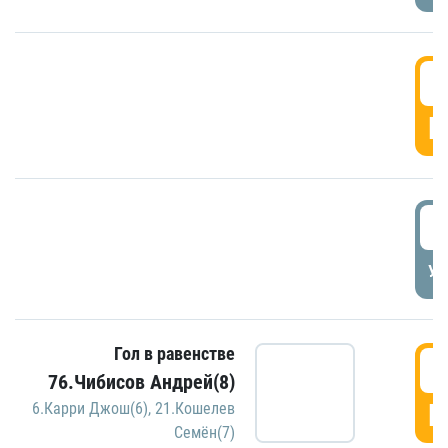
5
Г
5
УД
Гол в равенстве
5
76.Чибисов Андрей(8)
Г
6.Карри Джош(6)
,
21.Кошелев
Семён(7)