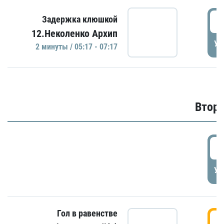
0
Задержка клюшкой
12.Неколенко Архип
УД
2 минуты / 05:17 - 07:17
Второ
2
УД
Гол в равенстве
3