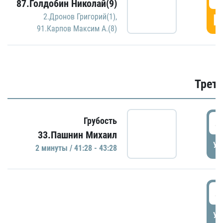
87.Голдобин Николай(9)
Г
2.Дронов Григорий(1)
,
91.Карпов Максим А.(8)
Трети
4
Грубость
33.Пашнин Михаил
УД
2 минуты / 41:28 - 43:28
4
УД