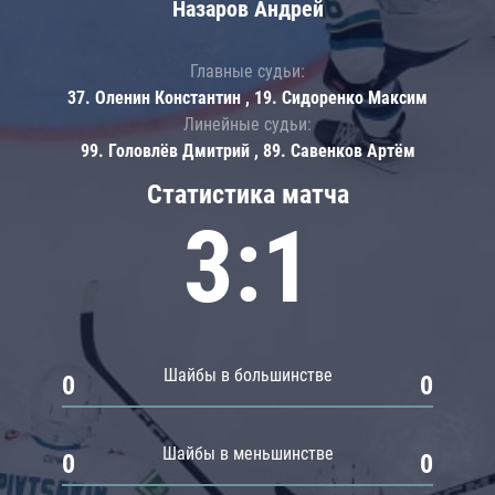
Назаров Андрей
Главные судьи:
37. Оленин Константин , 19. Сидоренко Максим
Линейные судьи:
99. Головлёв Дмитрий , 89. Савенков Артём
Статистика матча
3:1
Шайбы в большинстве
0
0
Шайбы в меньшинстве
0
0