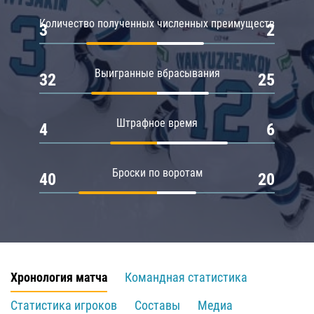
Количество полученных численных преимуществ
3
2
Выигранные вбрасывания
32
25
Штрафное время
4
6
Броски по воротам
40
20
Хронология матча
Командная статистика
Статистика игроков
Составы
Медиа