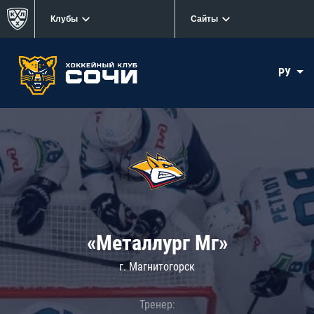
Клубы
Сайты
РУ
«Металлург Мг»
г. Магнитогорск
Тренер: