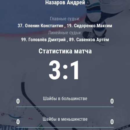
Назаров Андрей
Главные судьи:
37. Оленин Константин , 19. Сидоренко Максим
Линейные судьи:
99. Головлёв Дмитрий , 89. Савенков Артём
Статистика матча
3:1
Шайбы в большинстве
0
0
Шайбы в меньшинстве
0
0