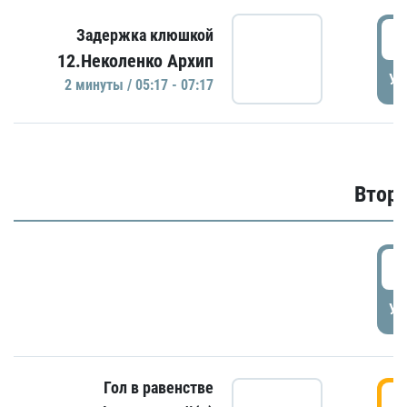
0
Задержка клюшкой
12.Неколенко Архип
УД
2 минуты / 05:17 - 07:17
Второ
2
УД
Гол в равенстве
3