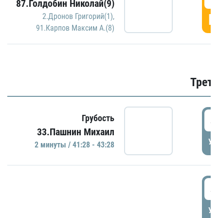
87.Голдобин Николай(9)
Г
2.Дронов Григорий(1)
,
91.Карпов Максим А.(8)
Трети
4
Грубость
33.Пашнин Михаил
УД
2 минуты / 41:28 - 43:28
4
УД