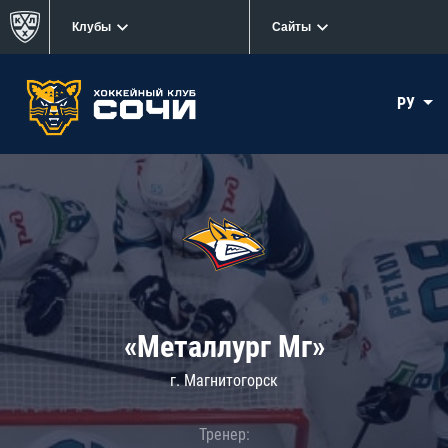
Клубы
Сайты
РУ
«Металлург Мг»
г. Магнитогорск
Тренер: