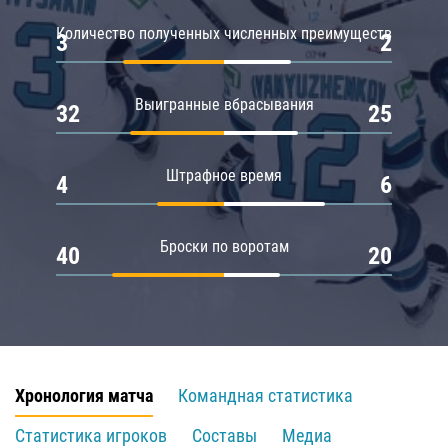
Количество полученных численных преимуществ
3
2
Выигранные вбрасывания
32
25
Штрафное время
4
6
Броски по воротам
40
20
Хронология матча
Командная статистика
Статистика игроков
Составы
Медиа