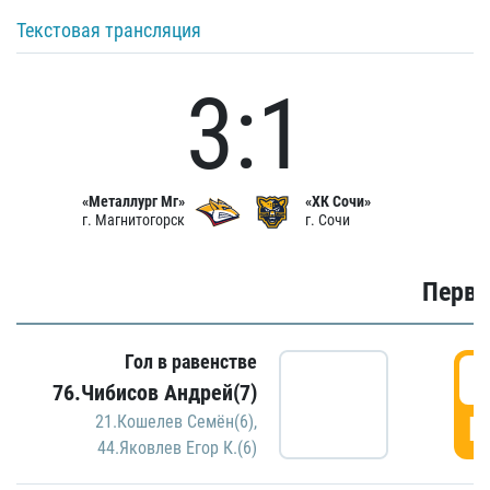
Текстовая трансляция
3:1
«Металлург Мг»
«ХК Сочи»
г. Магнитогорск
г. Сочи
Первы
Гол в равенстве
0
76.Чибисов Андрей(7)
Г
21.Кошелев Семён(6)
,
44.Яковлев Егор К.(6)