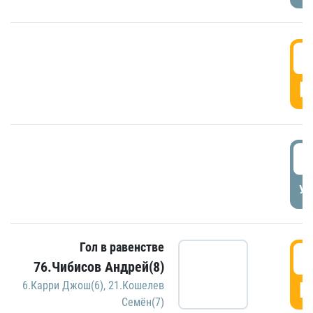
5
Г
5
УД
Гол в равенстве
5
76.Чибисов Андрей(8)
Г
6.Карри Джош(6)
,
21.Кошелев
Семён(7)