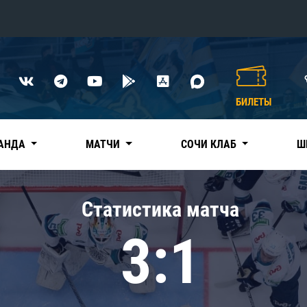
Конференция «Восток»
Дивизион Харламова
БИЛЕТЫ
Автомобилист
сляции
Ак Барс
АНДА
МАТЧИ
СОЧИ КЛАБ
Ш
Металлург Мг
Нефтехимик
 трансляции
Статистика матча
Трактор
магазин
3:1
Дивизион Чернышева
Авангард
ние КХЛ
Адмирал