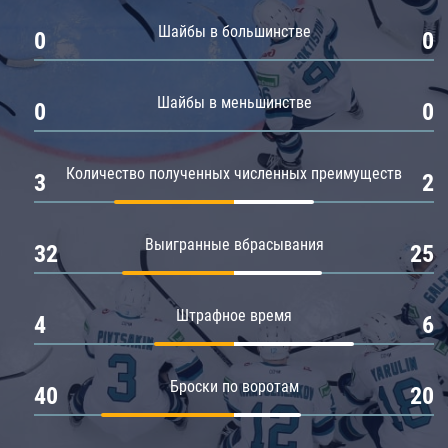
Амур
Шайбы в большинстве
0
0
Барыс
Салават Юлаев
Шайбы в меньшинстве
0
0
Сибирь
Количество полученных численных преимуществ
3
2
Выигранные вбрасывания
32
25
Штрафное время
4
6
Броски по воротам
40
20