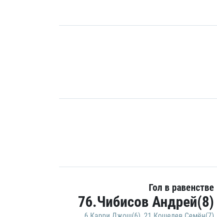
Гол в равенстве
76.Чибисов Андрей(8)
6.Карри Джош(6)
,
21.Кошелев Семён(7)