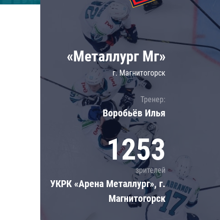
Локомотив
Северсталь
ЦСКА
«Металлург Мг»
Шанхайские Драконы
г. Магнитогорск
Тренер:
Воробьёв Илья
1253
зрителей
УКРК «Арена Металлург», г.
Магнитогорск