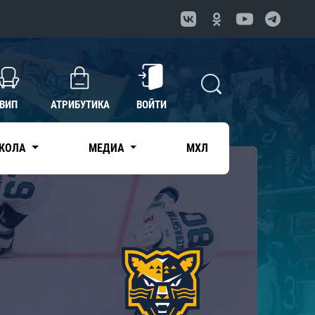
ВИП
АТРИБУТИКА
ВОЙТИ
КОЛА
МЕДИА
МХЛ