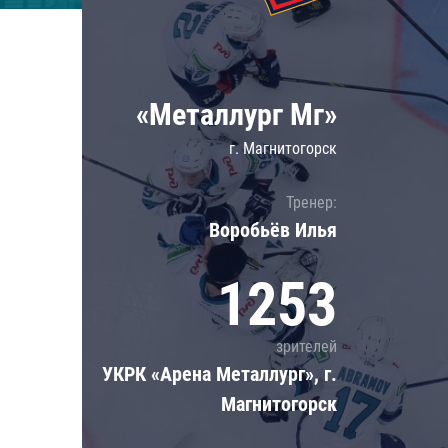
Локомотив
Северсталь
ЦСКА
«Металлург Мг»
Шанхайские Драконы
г. Магнитогорск
Тренер:
Воробьёв Илья
1253
зрителей
УКРК «Арена Металлург», г.
Магнитогорск