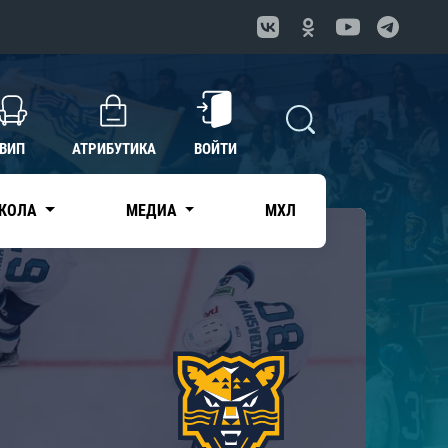
ВИП
АТРИБУТИКА
ВОЙТИ
КОЛА
МЕДИА
МХЛ