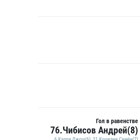
Гол в равенстве
76.Чибисов Андрей(8)
6.Карри Джош(6)
,
21.Кошелев Семён(7)