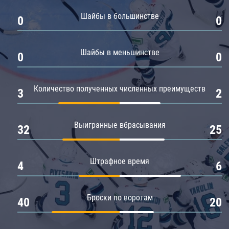
Амур
Шайбы в большинстве
0
0
Барыс
Салават Юлаев
Шайбы в меньшинстве
0
0
Сибирь
Количество полученных численных преимуществ
3
2
Выигранные вбрасывания
32
25
Штрафное время
4
6
Броски по воротам
40
20