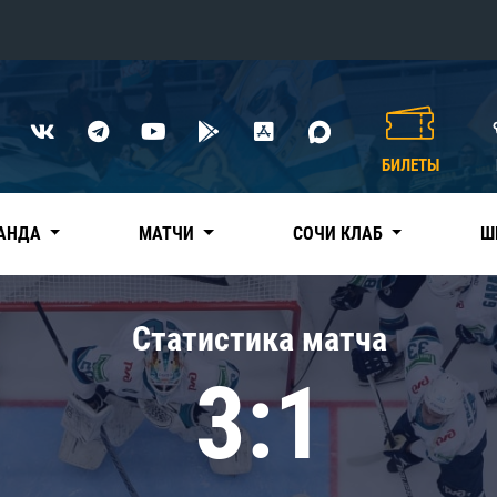
Конференция «Восток»
Дивизион Харламова
БИЛЕТЫ
Автомобилист
сляции
Ак Барс
АНДА
МАТЧИ
СОЧИ КЛАБ
Ш
Металлург Мг
Нефтехимик
 трансляции
Статистика матча
Трактор
магазин
3:1
Дивизион Чернышева
Авангард
ние КХЛ
Адмирал