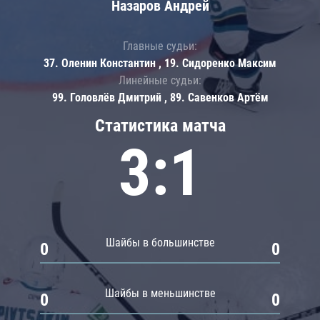
Назаров Андрей
Главные судьи:
37. Оленин Константин , 19. Сидоренко Максим
Линейные судьи:
99. Головлёв Дмитрий , 89. Савенков Артём
Статистика матча
3:1
Шайбы в большинстве
0
0
Шайбы в меньшинстве
0
0