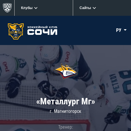
Клубы
Сайты
РУ
«Металлург Мг»
г. Магнитогорск
Тренер: