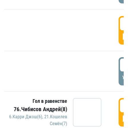
5
Г
5
УД
Гол в равенстве
5
76.Чибисов Андрей(8)
Г
6.Карри Джош(6)
,
21.Кошелев
Семён(7)