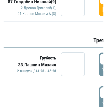
87.Голдобин Николай(9)
Г
2.Дронов Григорий(1)
,
91.Карпов Максим А.(8)
Трети
4
Грубость
33.Пашнин Михаил
УД
2 минуты / 41:28 - 43:28
4
УД