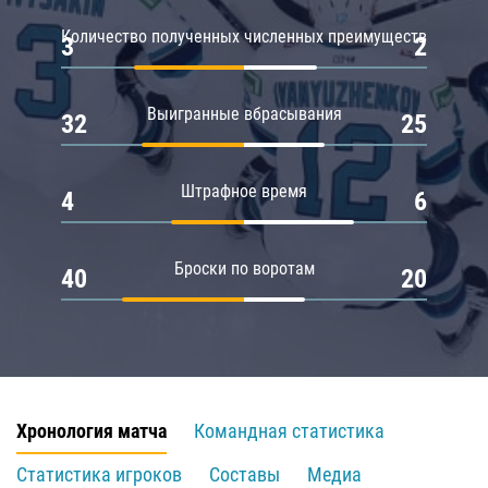
Количество полученных численных преимуществ
3
2
Выигранные вбрасывания
32
25
Штрафное время
4
6
Броски по воротам
40
20
Хронология матча
Командная статистика
Статистика игроков
Составы
Медиа