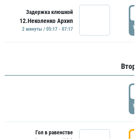
0
Задержка клюшкой
12.Неколенко Архип
УД
2 минуты / 05:17 - 07:17
Второ
2
УД
Гол в равенстве
3