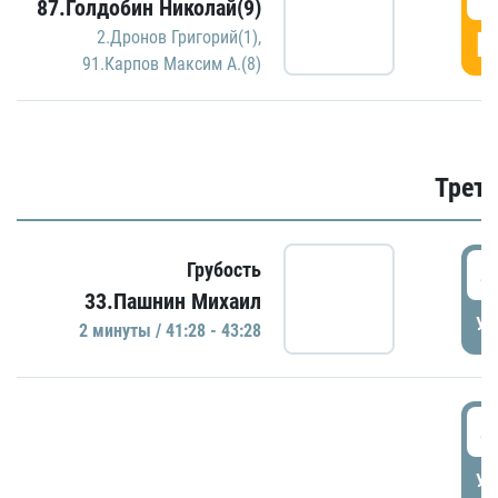
87.Голдобин Николай(9)
Г
2.Дронов Григорий(1)
,
91.Карпов Максим А.(8)
Трети
4
Грубость
33.Пашнин Михаил
УД
2 минуты / 41:28 - 43:28
4
УД