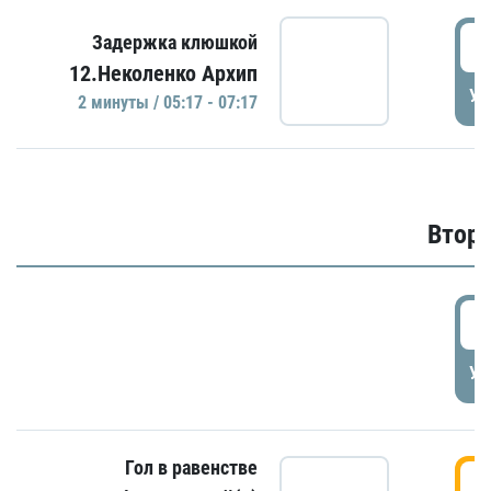
0
Задержка клюшкой
12.Неколенко Архип
УД
2 минуты / 05:17 - 07:17
Второ
2
УД
Гол в равенстве
3