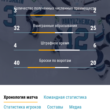
Количество полученных численных преимуществ
3
2
Выигранные вбрасывания
32
25
Штрафное время
4
6
Броски по воротам
40
20
Хронология матча
Командная статистика
Статистика игроков
Составы
Медиа