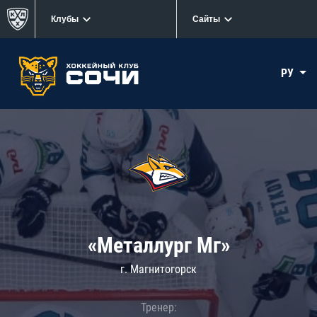
Клубы
Сайты
РУ
«Металлург Мг»
г. Магнитогорск
Тренер: