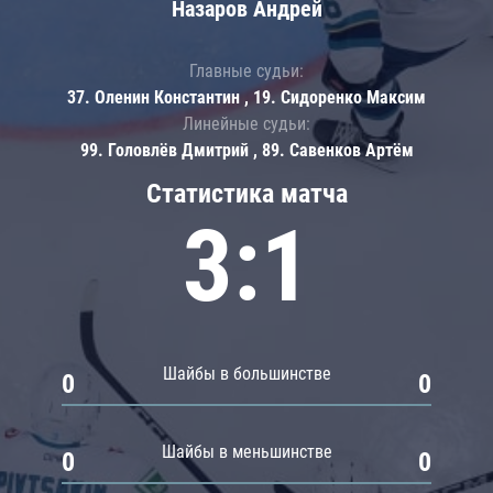
Назаров Андрей
Главные судьи:
37. Оленин Константин , 19. Сидоренко Максим
Линейные судьи:
99. Головлёв Дмитрий , 89. Савенков Артём
Статистика матча
3:1
Шайбы в большинстве
0
0
Шайбы в меньшинстве
0
0