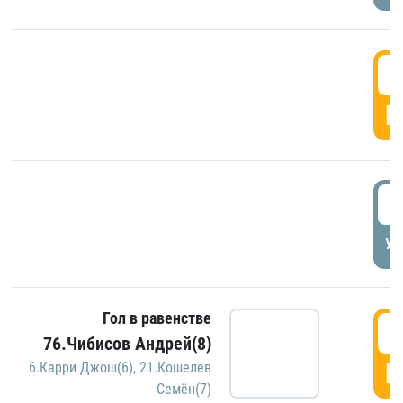
5
Г
5
УД
Гол в равенстве
5
76.Чибисов Андрей(8)
Г
6.Карри Джош(6)
,
21.Кошелев
Семён(7)