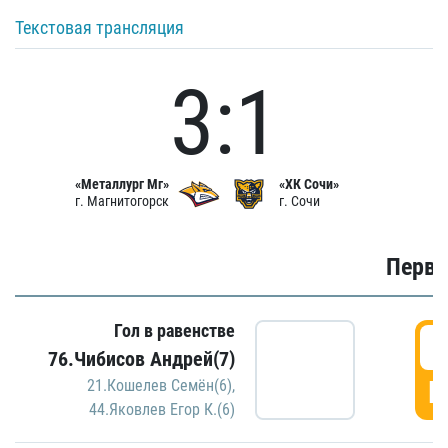
Текстовая трансляция
3:1
«Металлург Мг»
«ХК Сочи»
г. Магнитогорск
г. Сочи
Первы
Гол в равенстве
0
76.Чибисов Андрей(7)
Г
21.Кошелев Семён(6)
,
44.Яковлев Егор К.(6)