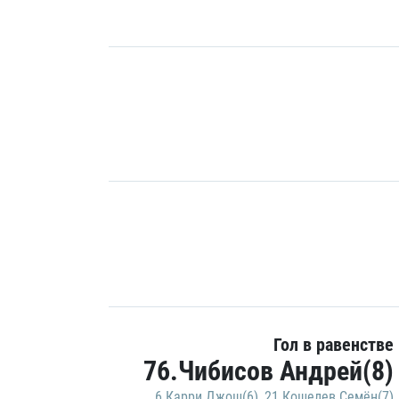
Гол в равенстве
76.Чибисов Андрей(8)
6.Карри Джош(6)
,
21.Кошелев Семён(7)