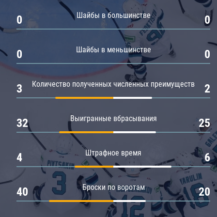
Амур
Шайбы в большинстве
0
0
Барыс
Салават Юлаев
Шайбы в меньшинстве
0
0
Сибирь
Количество полученных численных преимуществ
3
2
Выигранные вбрасывания
32
25
Штрафное время
4
6
Броски по воротам
40
20