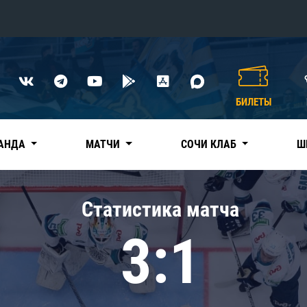
Конференция «Восток»
Дивизион Харламова
БИЛЕТЫ
Автомобилист
сляции
Ак Барс
АНДА
МАТЧИ
СОЧИ КЛАБ
Ш
Металлург Мг
Нефтехимик
 трансляции
Статистика матча
Трактор
магазин
3:1
Дивизион Чернышева
Авангард
ние КХЛ
Адмирал