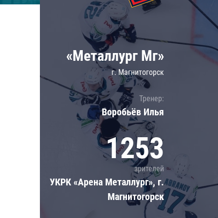
Локомотив
Северсталь
ЦСКА
«Металлург Мг»
Шанхайские Драконы
г. Магнитогорск
Тренер:
Воробьёв Илья
1253
зрителей
УКРК «Арена Металлург», г.
Магнитогорск