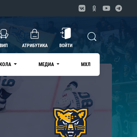
ВИП
АТРИБУТИКА
ВОЙТИ
КОЛА
МЕДИА
МХЛ