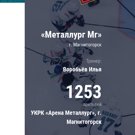
Локомотив
Северсталь
ЦСКА
«Металлург Мг»
Шанхайские Драконы
г. Магнитогорск
Тренер:
Воробьёв Илья
1253
зрителей
УКРК «Арена Металлург», г.
Магнитогорск