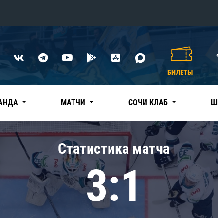
Конференция «Восток»
Дивизион Харламова
БИЛЕТЫ
Автомобилист
сляции
Ак Барс
АНДА
МАТЧИ
СОЧИ КЛАБ
Ш
Металлург Мг
Нефтехимик
 трансляции
Статистика матча
Трактор
магазин
3:1
Дивизион Чернышева
Авангард
ние КХЛ
Адмирал