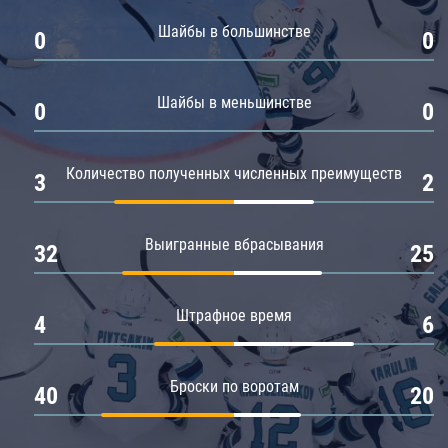
Амур
Шайбы в большинстве
0
0
Барыс
Салават Юлаев
Шайбы в меньшинстве
0
0
Сибирь
Количество полученных численных преимуществ
3
2
Выигранные вбрасывания
32
25
Штрафное время
4
6
Броски по воротам
40
20