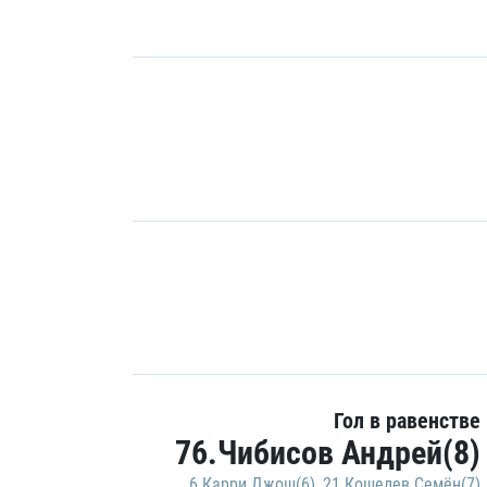
Гол в равенстве
76.Чибисов Андрей(8)
6.Карри Джош(6)
,
21.Кошелев Семён(7)