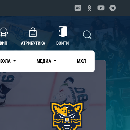
ВИП
АТРИБУТИКА
ВОЙТИ
КОЛА
МЕДИА
МХЛ