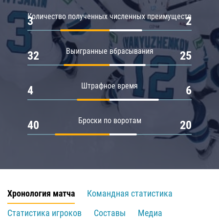
Количество полученных численных преимуществ
3
2
Выигранные вбрасывания
32
25
Штрафное время
4
6
Броски по воротам
40
20
Хронология матча
Командная статистика
Статистика игроков
Составы
Медиа