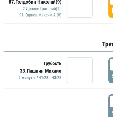
87.Голдобин Николай(9)
Г
2.Дронов Григорий(1)
,
91.Карпов Максим А.(8)
Трети
4
Грубость
33.Пашнин Михаил
УД
2 минуты / 41:28 - 43:28
4
УД