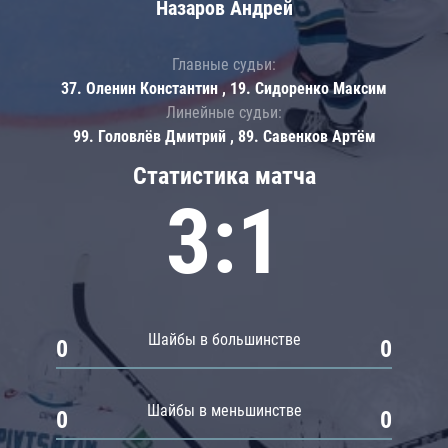
Назаров Андрей
Главные судьи:
37. Оленин Константин , 19. Сидоренко Максим
Линейные судьи:
99. Головлёв Дмитрий , 89. Савенков Артём
Статистика матча
3:1
Шайбы в большинстве
0
0
Шайбы в меньшинстве
0
0