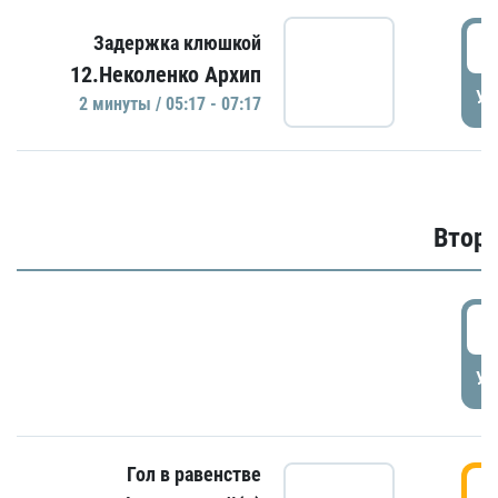
0
Задержка клюшкой
12.Неколенко Архип
УД
2 минуты / 05:17 - 07:17
Второ
2
УД
Гол в равенстве
3