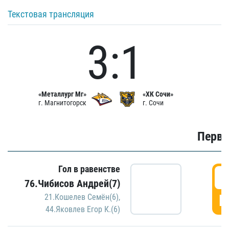
Текстовая трансляция
3:1
«Металлург Мг»
«ХК Сочи»
г. Магнитогорск
г. Сочи
Первы
Гол в равенстве
0
76.Чибисов Андрей(7)
Г
21.Кошелев Семён(6)
,
44.Яковлев Егор К.(6)