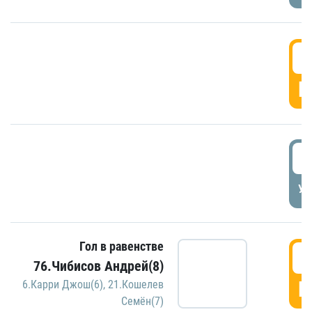
5
Г
5
УД
Гол в равенстве
5
76.Чибисов Андрей(8)
Г
6.Карри Джош(6)
,
21.Кошелев
Семён(7)