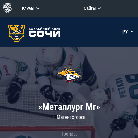
Клубы
Сайты
РУ
«Металлург Мг»
г. Магнитогорск
Тренер: