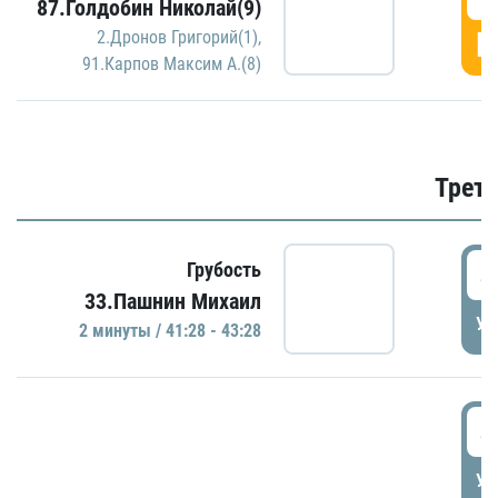
87.Голдобин Николай(9)
Г
2.Дронов Григорий(1)
,
91.Карпов Максим А.(8)
Трети
4
Грубость
33.Пашнин Михаил
УД
2 минуты / 41:28 - 43:28
4
УД