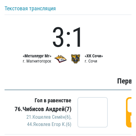
Текстовая трансляция
3:1
«Металлург Мг»
«ХК Сочи»
г. Магнитогорск
г. Сочи
Первы
Гол в равенстве
0
76.Чибисов Андрей(7)
Г
21.Кошелев Семён(6)
,
44.Яковлев Егор К.(6)