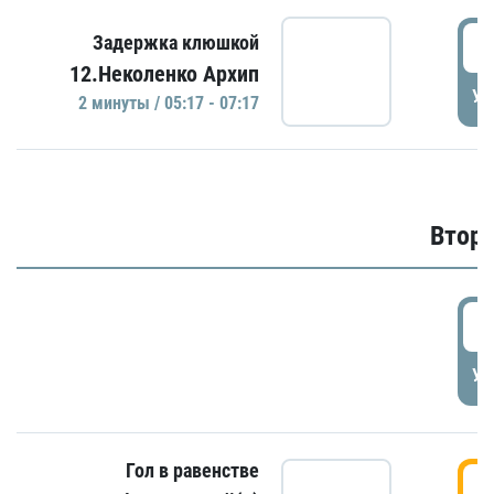
0
Задержка клюшкой
12.Неколенко Архип
УД
2 минуты / 05:17 - 07:17
Второ
2
УД
Гол в равенстве
3