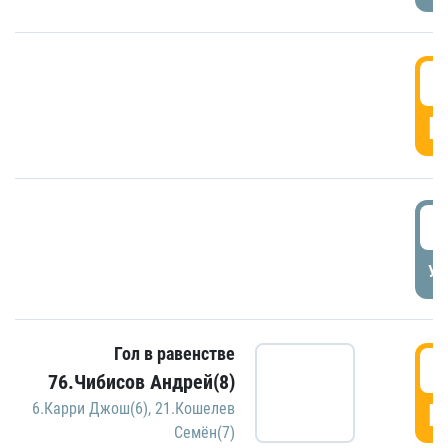
5
Г
5
УД
Гол в равенстве
5
76.Чибисов Андрей(8)
Г
6.Карри Джош(6)
,
21.Кошелев
Семён(7)