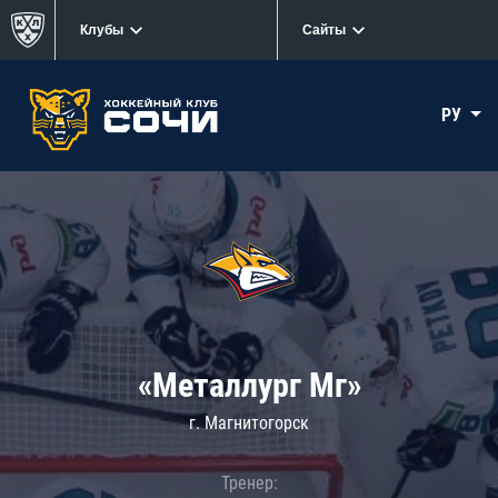
Клубы
Сайты
РУ
«Металлург Мг»
г. Магнитогорск
Тренер: