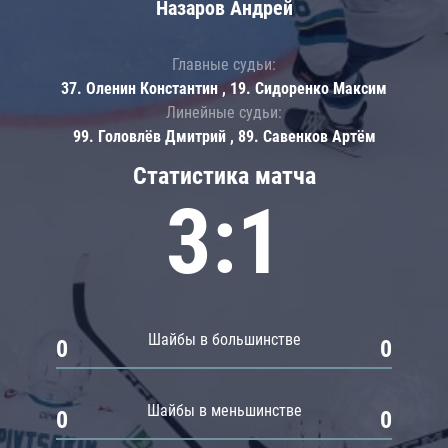
Назаров Андрей
Главные судьи:
37. Оленин Константин , 19. Сидоренко Максим
Линейные судьи:
99. Головлёв Дмитрий , 89. Савенков Артём
Статистика матча
3:1
Шайбы в большинстве
0
0
Шайбы в меньшинстве
0
0