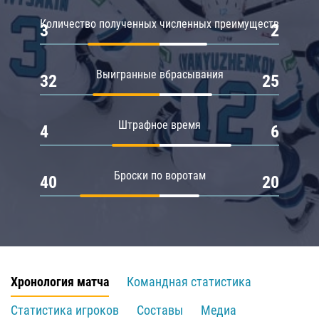
Количество полученных численных преимуществ
3
2
Выигранные вбрасывания
32
25
Штрафное время
4
6
Броски по воротам
40
20
Хронология матча
Командная статистика
Статистика игроков
Составы
Медиа