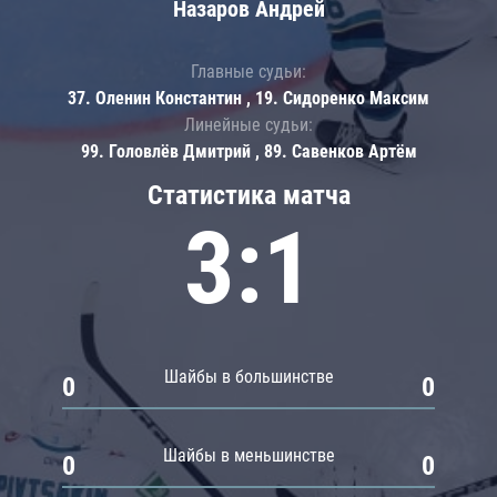
Назаров Андрей
Главные судьи:
37. Оленин Константин , 19. Сидоренко Максим
Линейные судьи:
99. Головлёв Дмитрий , 89. Савенков Артём
Статистика матча
3:1
Шайбы в большинстве
0
0
Шайбы в меньшинстве
0
0