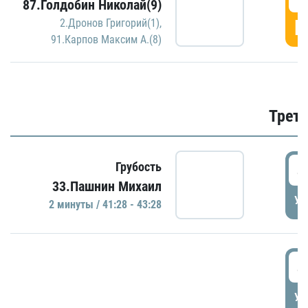
87.Голдобин Николай(9)
Г
2.Дронов Григорий(1)
,
91.Карпов Максим А.(8)
Трети
4
Грубость
33.Пашнин Михаил
УД
2 минуты / 41:28 - 43:28
4
УД