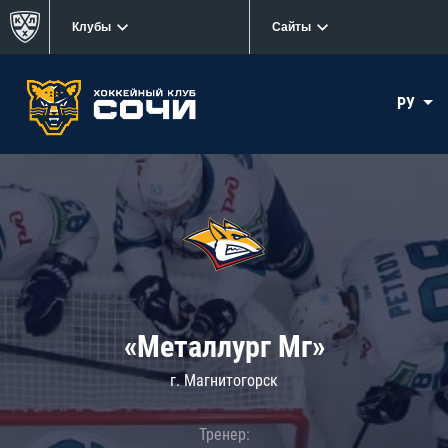
Клубы
Сайты
РУ
«Металлург Мг»
г. Магнитогорск
Тренер: