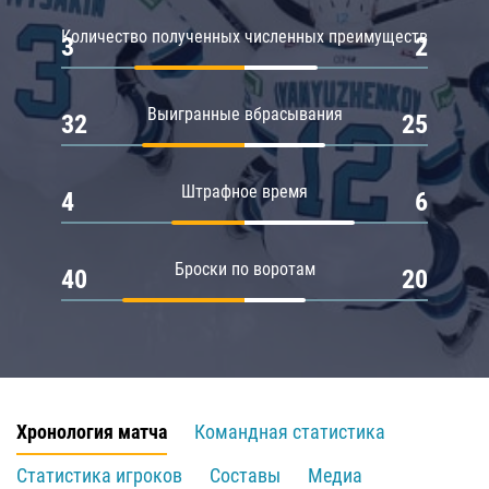
Количество полученных численных преимуществ
3
2
Выигранные вбрасывания
32
25
Штрафное время
4
6
Броски по воротам
40
20
Хронология матча
Командная статистика
Статистика игроков
Составы
Медиа