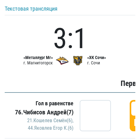
Текстовая трансляция
3:1
«Металлург Мг»
«ХК Сочи»
г. Магнитогорск
г. Сочи
Первы
Гол в равенстве
0
76.Чибисов Андрей(7)
Г
21.Кошелев Семён(6)
,
44.Яковлев Егор К.(6)