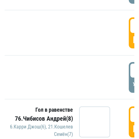
5
Г
5
УД
Гол в равенстве
5
76.Чибисов Андрей(8)
Г
6.Карри Джош(6)
,
21.Кошелев
Семён(7)