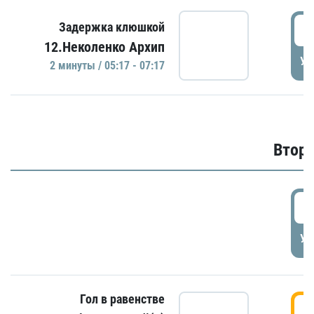
0
Задержка клюшкой
12.Неколенко Архип
УД
2 минуты / 05:17 - 07:17
Второ
2
УД
Гол в равенстве
3