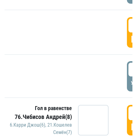
5
Г
5
УД
Гол в равенстве
5
76.Чибисов Андрей(8)
Г
6.Карри Джош(6)
,
21.Кошелев
Семён(7)