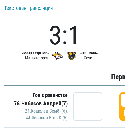
Текстовая трансляция
3:1
«Металлург Мг»
«ХК Сочи»
г. Магнитогорск
г. Сочи
Первы
Гол в равенстве
0
76.Чибисов Андрей(7)
Г
21.Кошелев Семён(6)
,
44.Яковлев Егор К.(6)