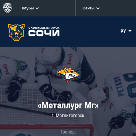
Клубы
Сайты
РУ
«Металлург Мг»
г. Магнитогорск
Тренер: