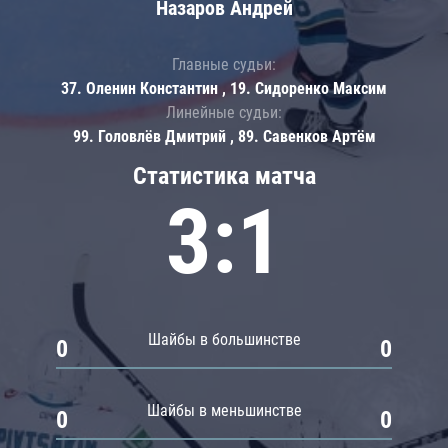
Назаров Андрей
Главные судьи:
37. Оленин Константин , 19. Сидоренко Максим
Линейные судьи:
99. Головлёв Дмитрий , 89. Савенков Артём
Статистика матча
3:1
Шайбы в большинстве
0
0
Шайбы в меньшинстве
0
0