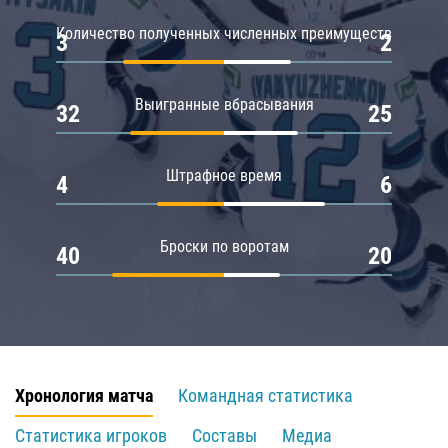
Количество полученных численных преимуществ
3
2
Выигранные вбрасывания
32
25
Штрафное время
4
6
Броски по воротам
40
20
Хронология матча
Командная статистика
Статистика игроков
Составы
Медиа