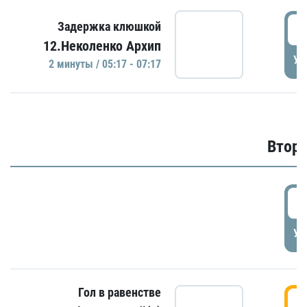
0
Задержка клюшкой
12.Неколенко Архип
УД
2 минуты / 05:17 - 07:17
Второ
2
УД
Гол в равенстве
3