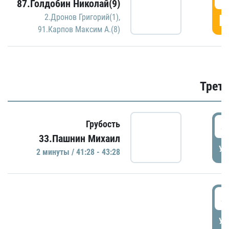
87.Голдобин Николай(9)
Г
2.Дронов Григорий(1)
,
91.Карпов Максим А.(8)
Трети
4
Грубость
33.Пашнин Михаил
УД
2 минуты / 41:28 - 43:28
4
УД