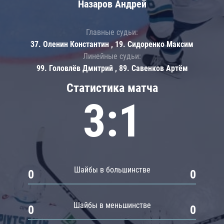
Назаров Андрей
Главные судьи:
37. Оленин Константин , 19. Сидоренко Максим
Линейные судьи:
99. Головлёв Дмитрий , 89. Савенков Артём
Статистика матча
3:1
Шайбы в большинстве
0
0
Шайбы в меньшинстве
0
0