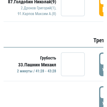
87.Голдобин Николай(9)
Г
2.Дронов Григорий(1)
,
91.Карпов Максим А.(8)
Трети
4
Грубость
33.Пашнин Михаил
УД
2 минуты / 41:28 - 43:28
4
УД