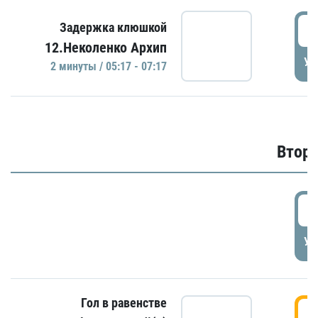
0
Задержка клюшкой
12.Неколенко Архип
УД
2 минуты / 05:17 - 07:17
Второ
2
УД
Гол в равенстве
3