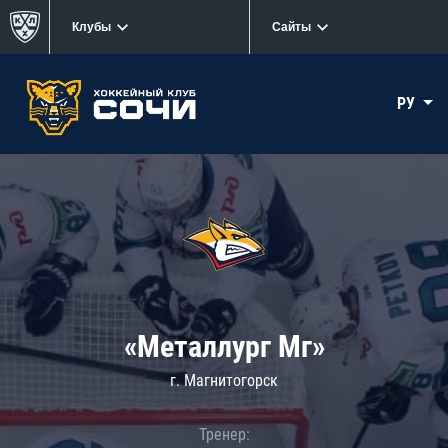
Клубы
Сайты
РУ
«Металлург Мг»
г. Магнитогорск
Тренер: