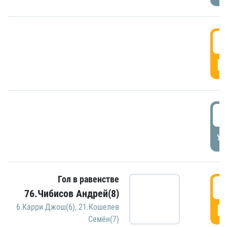
5
Г
5
УД
Гол в равенстве
5
76.Чибисов Андрей(8)
Г
6.Карри Джош(6)
,
21.Кошелев
Семён(7)