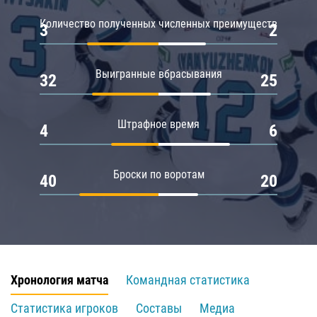
Количество полученных численных преимуществ
3
2
Выигранные вбрасывания
32
25
Штрафное время
4
6
Броски по воротам
40
20
Хронология матча
Командная статистика
Статистика игроков
Составы
Медиа