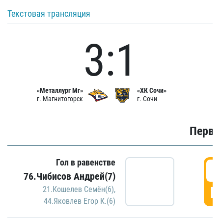
Текстовая трансляция
3:1
«Металлург Мг»
«ХК Сочи»
г. Магнитогорск
г. Сочи
Первы
Гол в равенстве
0
76.Чибисов Андрей(7)
Г
21.Кошелев Семён(6)
,
44.Яковлев Егор К.(6)