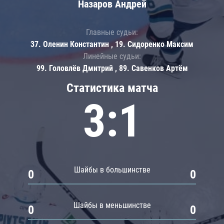
Назаров Андрей
Главные судьи:
37. Оленин Константин , 19. Сидоренко Максим
Линейные судьи:
99. Головлёв Дмитрий , 89. Савенков Артём
Статистика матча
3:1
Шайбы в большинстве
0
0
Шайбы в меньшинстве
0
0