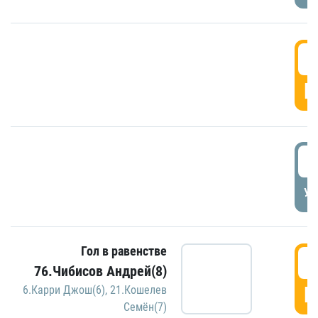
5
Г
5
УД
Гол в равенстве
5
76.Чибисов Андрей(8)
Г
6.Карри Джош(6)
,
21.Кошелев
Семён(7)