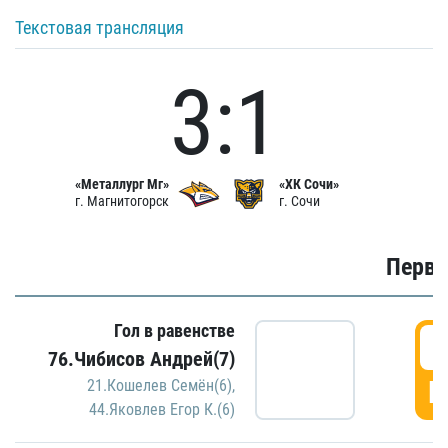
Текстовая трансляция
3:1
«Металлург Мг»
«ХК Сочи»
г. Магнитогорск
г. Сочи
Первы
Гол в равенстве
0
76.Чибисов Андрей(7)
Г
21.Кошелев Семён(6)
,
44.Яковлев Егор К.(6)