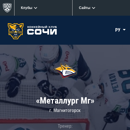
Клубы
Сайты
РУ
«Металлург Мг»
г. Магнитогорск
Тренер: