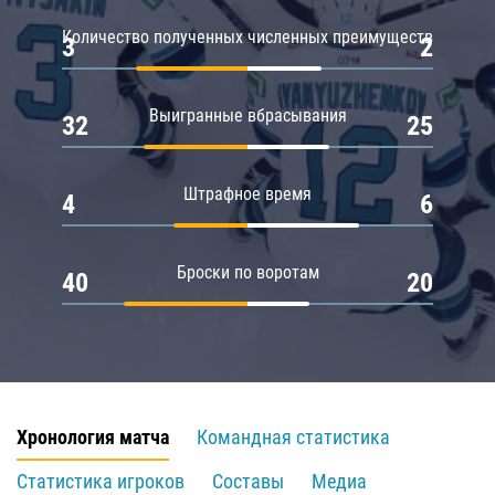
Количество полученных численных преимуществ
3
2
Выигранные вбрасывания
32
25
Штрафное время
4
6
Броски по воротам
40
20
Хронология матча
Командная статистика
Статистика игроков
Составы
Медиа