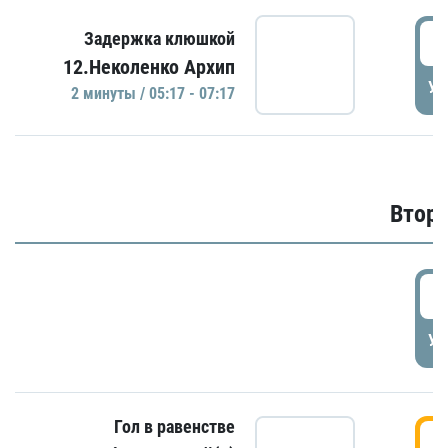
0
Задержка клюшкой
12.Неколенко Архип
УД
2 минуты / 05:17 - 07:17
Второ
2
УД
Гол в равенстве
3