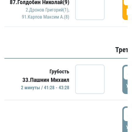
87.Голдобин Николай(9)
Г
2.Дронов Григорий(1)
,
91.Карпов Максим А.(8)
Трети
4
Грубость
33.Пашнин Михаил
УД
2 минуты / 41:28 - 43:28
4
УД