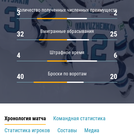
Количество полученных численных преимуществ
3
2
Выигранные вбрасывания
32
25
Штрафное время
4
6
Броски по воротам
40
20
Хронология матча
Командная статистика
Статистика игроков
Составы
Медиа