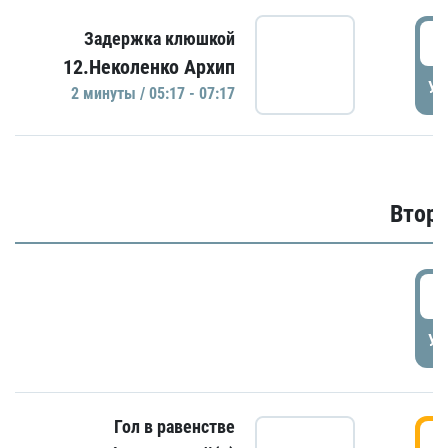
0
Задержка клюшкой
12.Неколенко Архип
УД
2 минуты / 05:17 - 07:17
Второ
2
УД
Гол в равенстве
3