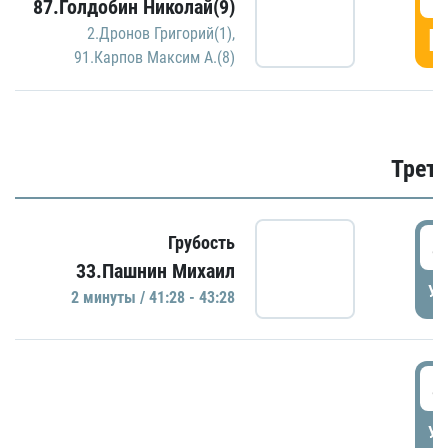
87.Голдобин Николай(9)
Г
2.Дронов Григорий(1)
,
91.Карпов Максим А.(8)
Трети
4
Грубость
33.Пашнин Михаил
УД
2 минуты / 41:28 - 43:28
4
УД