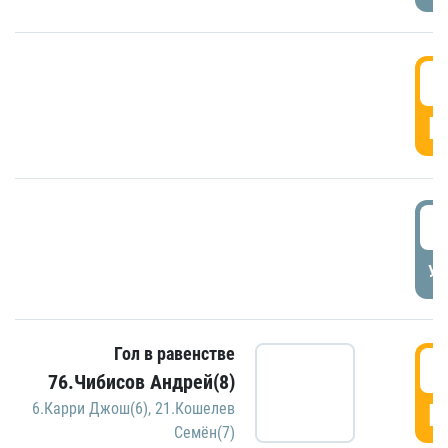
5
Г
5
УД
Гол в равенстве
5
76.Чибисов Андрей(8)
Г
6.Карри Джош(6)
,
21.Кошелев
Семён(7)