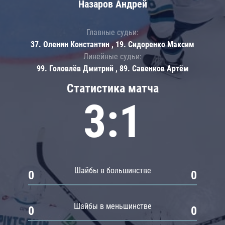
Назаров Андрей
Главные судьи:
37. Оленин Константин , 19. Сидоренко Максим
Линейные судьи:
99. Головлёв Дмитрий , 89. Савенков Артём
Статистика матча
3:1
Шайбы в большинстве
0
0
Шайбы в меньшинстве
0
0