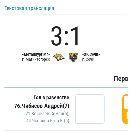
Текстовая трансляция
3:1
«Металлург Мг»
«ХК Сочи»
г. Магнитогорск
г. Сочи
Первы
Гол в равенстве
0
76.Чибисов Андрей(7)
Г
21.Кошелев Семён(6)
,
44.Яковлев Егор К.(6)