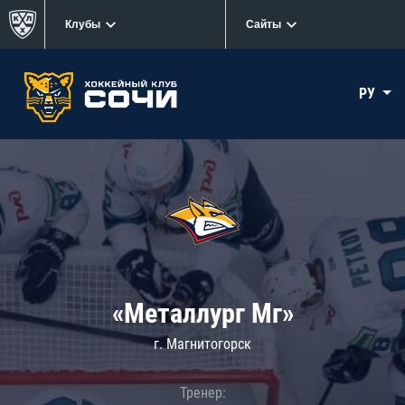
Клубы
Сайты
РУ
«Металлург Мг»
г. Магнитогорск
Тренер: