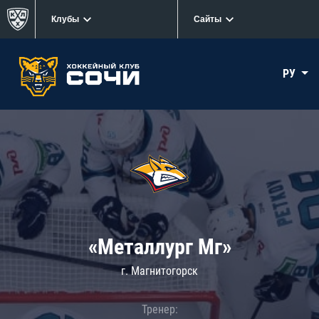
Клубы
Сайты
РУ
«Металлург Мг»
г. Магнитогорск
Тренер: