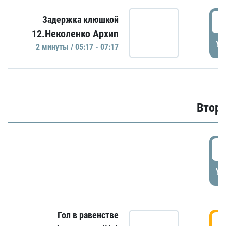
0
Задержка клюшкой
12.Неколенко Архип
УД
2 минуты / 05:17 - 07:17
Второ
2
УД
Гол в равенстве
3