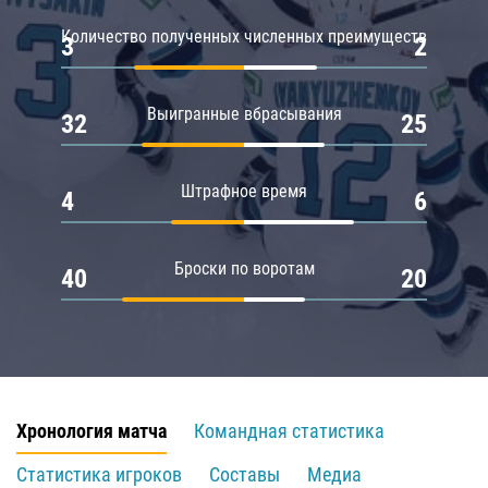
Количество полученных численных преимуществ
3
2
Выигранные вбрасывания
32
25
Штрафное время
4
6
Броски по воротам
40
20
Хронология матча
Командная статистика
Статистика игроков
Составы
Медиа