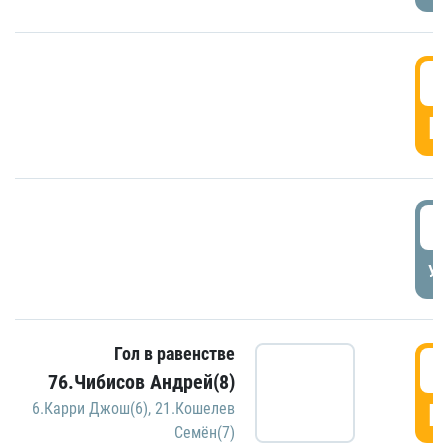
5
Г
5
УД
Гол в равенстве
5
76.Чибисов Андрей(8)
Г
6.Карри Джош(6)
,
21.Кошелев
Семён(7)