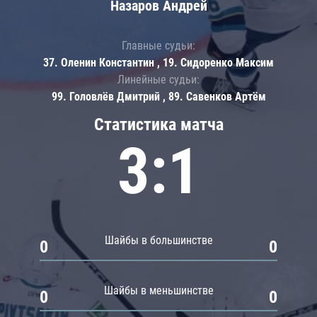
Назаров Андрей
Главные судьи:
37. Оленин Константин , 19. Сидоренко Максим
Линейные судьи:
99. Головлёв Дмитрий , 89. Савенков Артём
Статистика матча
3:1
Шайбы в большинстве
0
0
Шайбы в меньшинстве
0
0