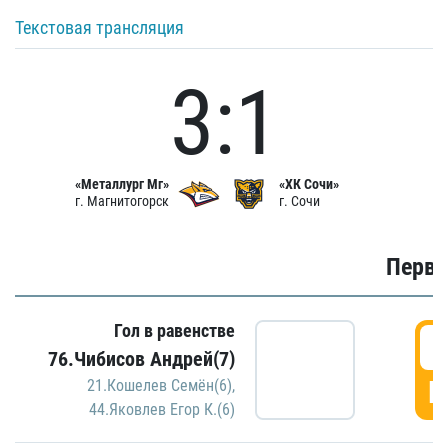
Текстовая трансляция
3:1
«Металлург Мг»
«ХК Сочи»
г. Магнитогорск
г. Сочи
Первы
Гол в равенстве
0
76.Чибисов Андрей(7)
Г
21.Кошелев Семён(6)
,
44.Яковлев Егор К.(6)