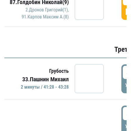
87.Голдобин Николай(9)
Г
2.Дронов Григорий(1)
,
91.Карпов Максим А.(8)
Трети
4
Грубость
33.Пашнин Михаил
УД
2 минуты / 41:28 - 43:28
4
УД