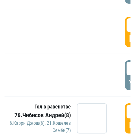
5
Г
5
УД
Гол в равенстве
5
76.Чибисов Андрей(8)
Г
6.Карри Джош(6)
,
21.Кошелев
Семён(7)