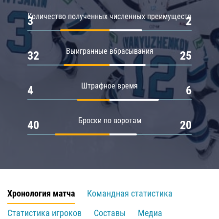
Количество полученных численных преимуществ
3
2
Выигранные вбрасывания
32
25
Штрафное время
4
6
Броски по воротам
40
20
Хронология матча
Командная статистика
Статистика игроков
Составы
Медиа