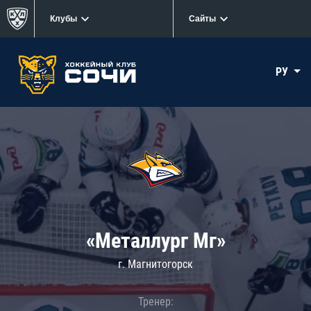
Клубы
Сайты
РУ
«Металлург Мг»
г. Магнитогорск
Тренер: