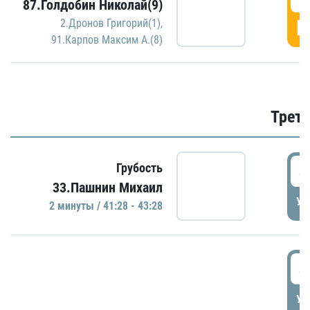
87.Голдобин Николай(9)
Г
2.Дронов Григорий(1)
,
91.Карпов Максим А.(8)
Трети
4
Грубость
33.Пашнин Михаил
УД
2 минуты / 41:28 - 43:28
4
УД