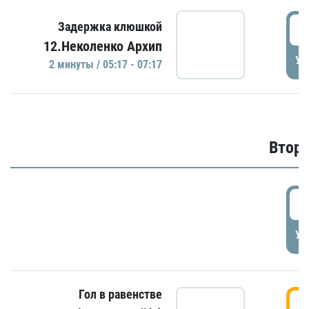
0
Задержка клюшкой
12.Неколенко Архип
УД
2 минуты / 05:17 - 07:17
Второ
2
УД
Гол в равенстве
3