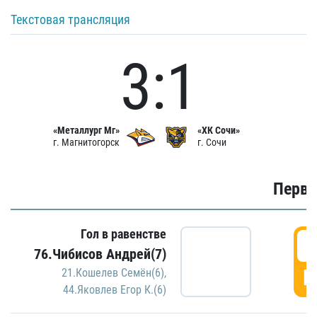
Текстовая трансляция
3:1
«Металлург Мг»
«ХК Сочи»
г. Магнитогорск
г. Сочи
Первы
Гол в равенстве
0
76.Чибисов Андрей(7)
Г
21.Кошелев Семён(6)
,
44.Яковлев Егор К.(6)