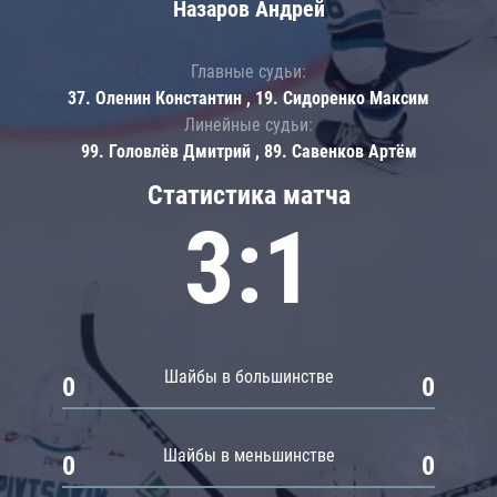
Назаров Андрей
Главные судьи:
37. Оленин Константин , 19. Сидоренко Максим
Линейные судьи:
99. Головлёв Дмитрий , 89. Савенков Артём
Статистика матча
3:1
Шайбы в большинстве
0
0
Шайбы в меньшинстве
0
0