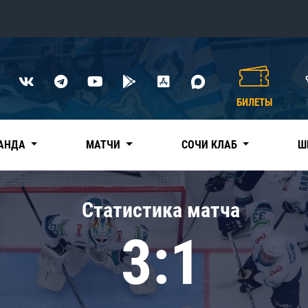
Конференция «Восток»
Дивизион Харламова
БИЛЕТЫ
Автомобилист
сляции
Ак Барс
АНДА
МАТЧИ
СОЧИ КЛАБ
Ш
Металлург Мг
Нефтехимик
 трансляции
Статистика матча
Трактор
магазин
3:1
Дивизион Чернышева
Авангард
ние КХЛ
Адмирал