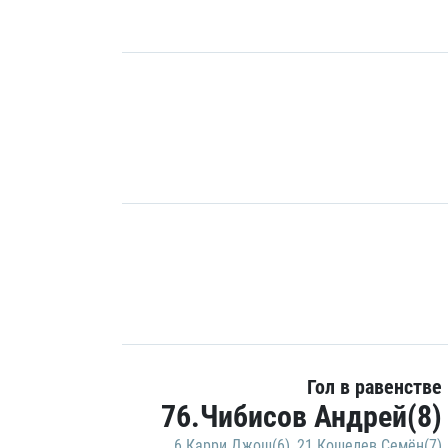
Гол в равенстве
76.Чибисов Андрей(8)
6.Карри Джош(6)
,
21.Кошелев Семён(7)