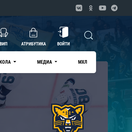
ВИП
АТРИБУТИКА
ВОЙТИ
КОЛА
МЕДИА
МХЛ