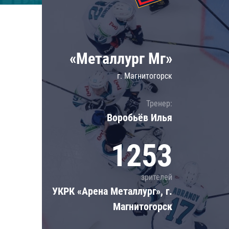
Локомотив
Северсталь
ЦСКА
«Металлург Мг»
Шанхайские Драконы
г. Магнитогорск
Тренер:
Воробьёв Илья
1253
зрителей
УКРК «Арена Металлург», г.
Магнитогорск