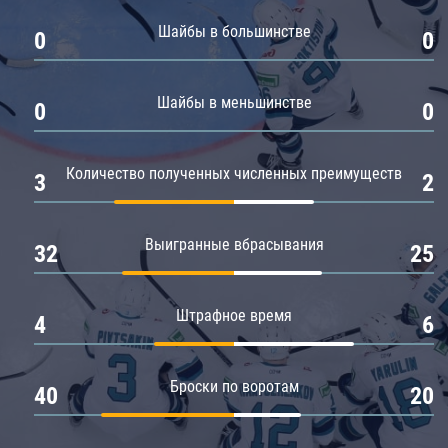
Амур
Шайбы в большинстве
0
0
Барыс
Салават Юлаев
Шайбы в меньшинстве
0
0
Сибирь
Количество полученных численных преимуществ
3
2
Выигранные вбрасывания
32
25
Штрафное время
4
6
Броски по воротам
40
20