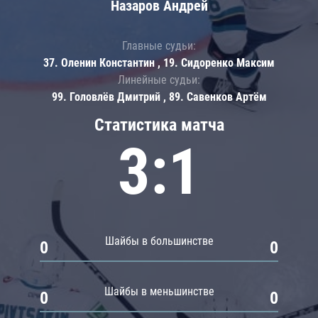
Назаров Андрей
Главные судьи:
37. Оленин Константин , 19. Сидоренко Максим
Линейные судьи:
99. Головлёв Дмитрий , 89. Савенков Артём
Статистика матча
3:1
Шайбы в большинстве
0
0
Шайбы в меньшинстве
0
0