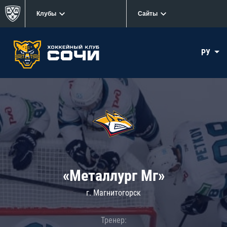
Клубы
Сайты
РУ
«Металлург Мг»
г. Магнитогорск
Тренер: