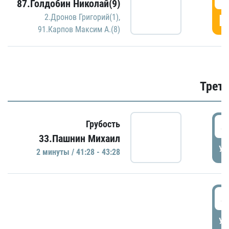
87.Голдобин Николай(9)
Г
2.Дронов Григорий(1)
,
91.Карпов Максим А.(8)
Трети
4
Грубость
33.Пашнин Михаил
УД
2 минуты / 41:28 - 43:28
4
УД