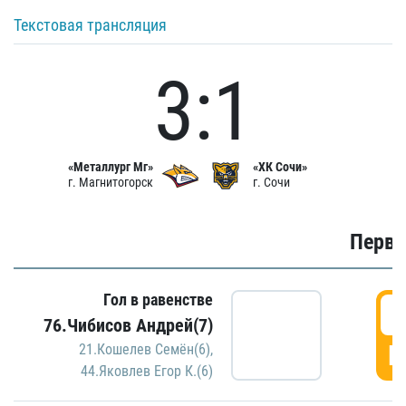
Текстовая трансляция
3:1
«Металлург Мг»
«ХК Сочи»
г. Магнитогорск
г. Сочи
Первы
Гол в равенстве
0
76.Чибисов Андрей(7)
Г
21.Кошелев Семён(6)
,
44.Яковлев Егор К.(6)