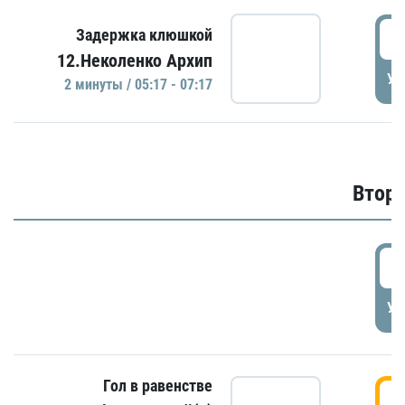
0
Задержка клюшкой
12.Неколенко Архип
УД
2 минуты / 05:17 - 07:17
Второ
2
УД
Гол в равенстве
3