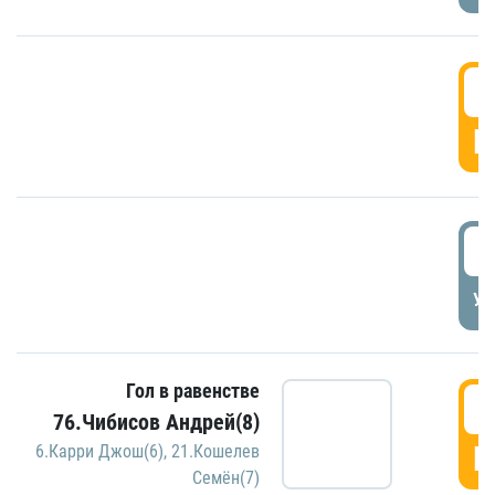
5
Г
5
УД
Гол в равенстве
5
76.Чибисов Андрей(8)
Г
6.Карри Джош(6)
,
21.Кошелев
Семён(7)