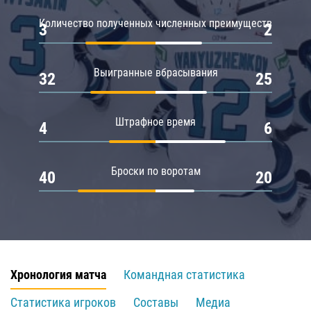
Количество полученных численных преимуществ
3
2
Выигранные вбрасывания
32
25
Штрафное время
4
6
Броски по воротам
40
20
Хронология матча
Командная статистика
Статистика игроков
Составы
Медиа