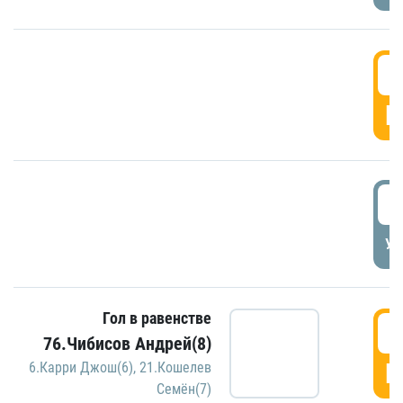
5
Г
5
УД
Гол в равенстве
5
76.Чибисов Андрей(8)
Г
6.Карри Джош(6)
,
21.Кошелев
Семён(7)