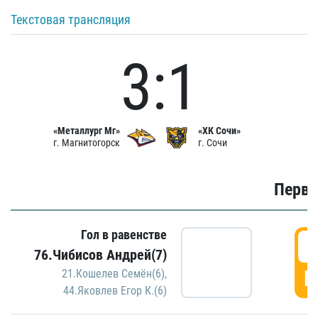
Текстовая трансляция
3:1
«Металлург Мг»
«ХК Сочи»
г. Магнитогорск
г. Сочи
Первы
Гол в равенстве
0
76.Чибисов Андрей(7)
Г
21.Кошелев Семён(6)
,
44.Яковлев Егор К.(6)