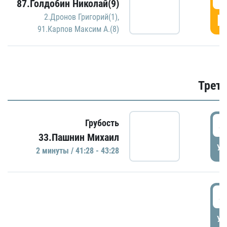
87.Голдобин Николай(9)
Г
2.Дронов Григорий(1)
,
91.Карпов Максим А.(8)
Трети
4
Грубость
33.Пашнин Михаил
УД
2 минуты / 41:28 - 43:28
4
УД