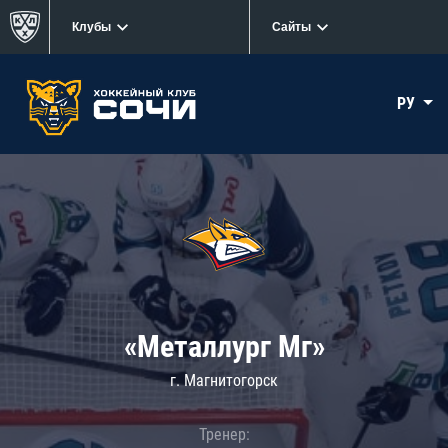
Клубы
Сайты
РУ
«Металлург Мг»
г. Магнитогорск
Тренер: