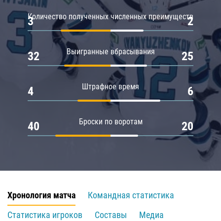
Количество полученных численных преимуществ
3
2
Выигранные вбрасывания
32
25
Штрафное время
4
6
Броски по воротам
40
20
Хронология матча
Командная статистика
Статистика игроков
Составы
Медиа