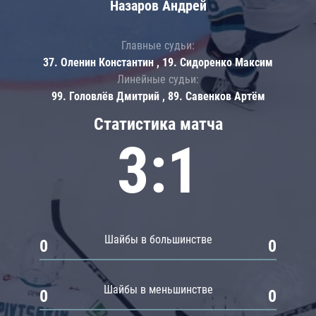
Назаров Андрей
Главные судьи:
37. Оленин Константин , 19. Сидоренко Максим
Линейные судьи:
99. Головлёв Дмитрий , 89. Савенков Артём
Статистика матча
3:1
Шайбы в большинстве
0
0
Шайбы в меньшинстве
0
0