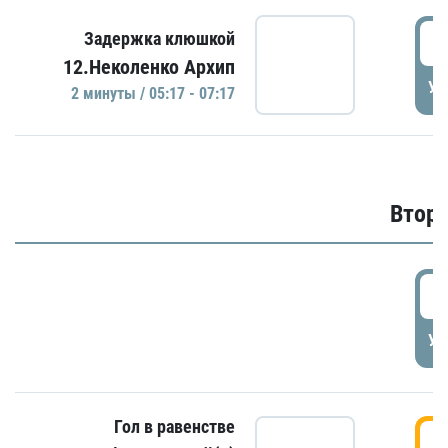
0
Задержка клюшкой
12.Неколенко Архип
УД
2 минуты / 05:17 - 07:17
Второ
2
УД
Гол в равенстве
3