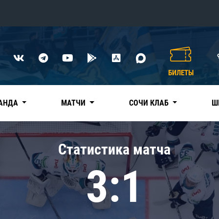
Конференция «Восток»
Дивизион Харламова
БИЛЕТЫ
Автомобилист
сляции
Ак Барс
АНДА
МАТЧИ
СОЧИ КЛАБ
Ш
Металлург Мг
Нефтехимик
 трансляции
Статистика матча
Трактор
магазин
3:1
Дивизион Чернышева
Авангард
ние КХЛ
Адмирал