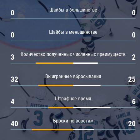
Амур
Шайбы в большинстве
0
0
Барыс
Салават Юлаев
Шайбы в меньшинстве
0
0
Сибирь
Количество полученных численных преимуществ
3
2
Выигранные вбрасывания
32
25
Штрафное время
4
6
Броски по воротам
40
20