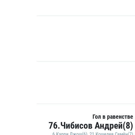
Гол в равенстве
76.Чибисов Андрей(8)
6.Карри Джош(6)
,
21.Кошелев Семён(7)