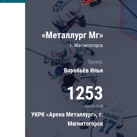
Локомотив
Северсталь
ЦСКА
«Металлург Мг»
Шанхайские Драконы
г. Магнитогорск
Тренер:
Воробьёв Илья
1253
зрителей
УКРК «Арена Металлург», г.
Магнитогорск