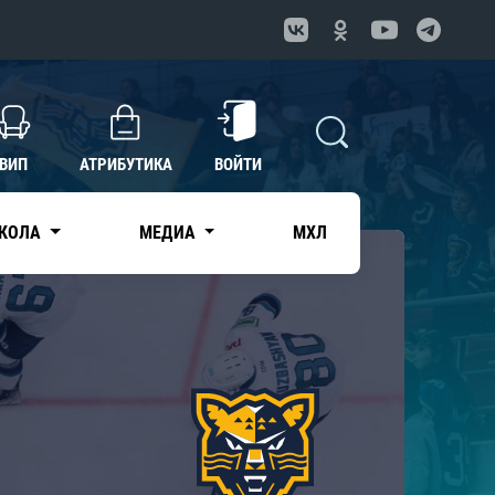
ВИП
АТРИБУТИКА
ВОЙТИ
КОЛА
МЕДИА
МХЛ