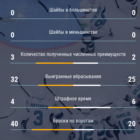
Амур
Шайбы в большинстве
0
0
Барыс
Салават Юлаев
Шайбы в меньшинстве
0
0
Сибирь
Количество полученных численных преимуществ
3
2
Выигранные вбрасывания
32
25
Штрафное время
4
6
Броски по воротам
40
20