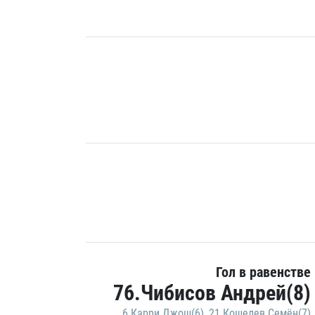
Гол в равенстве
76.Чибисов Андрей(8)
6.Карри Джош(6)
,
21.Кошелев Семён(7)