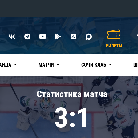
Конференция «Восток»
Дивизион Харламова
БИЛЕТЫ
Автомобилист
сляции
Ак Барс
АНДА
МАТЧИ
СОЧИ КЛАБ
Ш
Металлург Мг
Нефтехимик
 трансляции
Статистика матча
Трактор
магазин
3:1
Дивизион Чернышева
Авангард
ние КХЛ
Адмирал