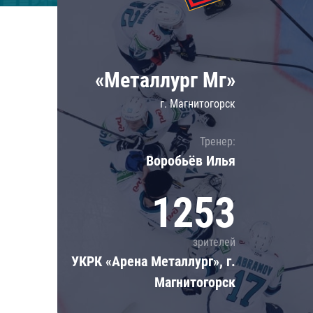
Локомотив
Северсталь
ЦСКА
«Металлург Мг»
Шанхайские Драконы
г. Магнитогорск
Тренер:
Воробьёв Илья
1253
зрителей
УКРК «Арена Металлург», г.
Магнитогорск