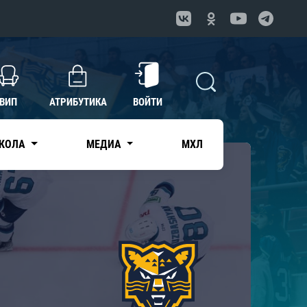
ВИП
АТРИБУТИКА
ВОЙТИ
КОЛА
МЕДИА
МХЛ