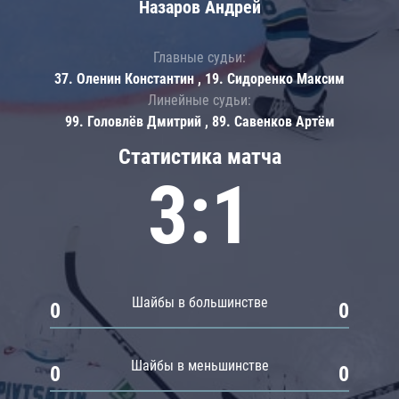
Назаров Андрей
Главные судьи:
37. Оленин Константин , 19. Сидоренко Максим
Линейные судьи:
99. Головлёв Дмитрий , 89. Савенков Артём
Статистика матча
3:1
Шайбы в большинстве
0
0
Шайбы в меньшинстве
0
0