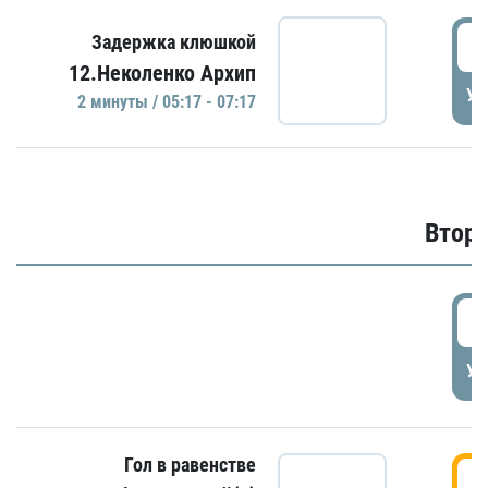
0
Задержка клюшкой
12.Неколенко Архип
УД
2 минуты / 05:17 - 07:17
Второ
2
УД
Гол в равенстве
3