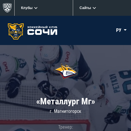
Клубы
Сайты
РУ
«Металлург Мг»
г. Магнитогорск
Тренер: