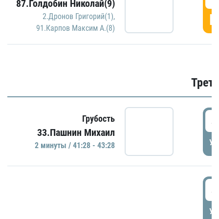
87.Голдобин Николай(9)
Г
2.Дронов Григорий(1)
,
91.Карпов Максим А.(8)
Трети
4
Грубость
33.Пашнин Михаил
УД
2 минуты / 41:28 - 43:28
4
УД