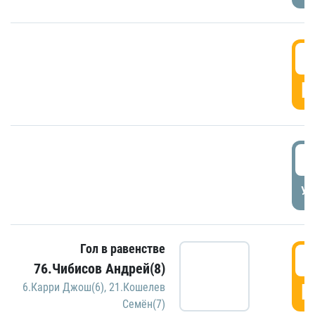
5
Г
5
УД
Гол в равенстве
5
76.Чибисов Андрей(8)
Г
6.Карри Джош(6)
,
21.Кошелев
Семён(7)