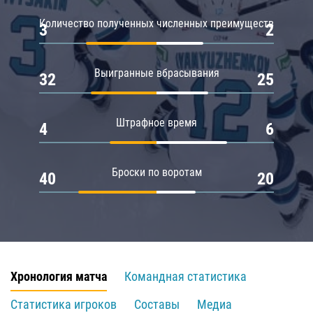
Количество полученных численных преимуществ
3
2
Выигранные вбрасывания
32
25
Штрафное время
4
6
Броски по воротам
40
20
Хронология матча
Командная статистика
Статистика игроков
Составы
Медиа