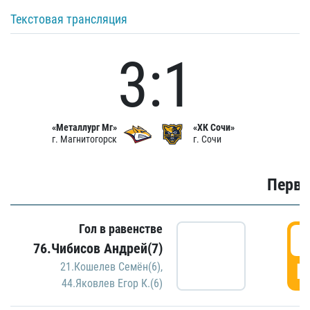
Текстовая трансляция
3:1
«Металлург Мг»
«ХК Сочи»
г. Магнитогорск
г. Сочи
Первы
Гол в равенстве
0
76.Чибисов Андрей(7)
Г
21.Кошелев Семён(6)
,
44.Яковлев Егор К.(6)