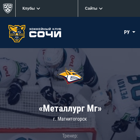
Клубы
Сайты
РУ
«Металлург Мг»
г. Магнитогорск
Тренер: