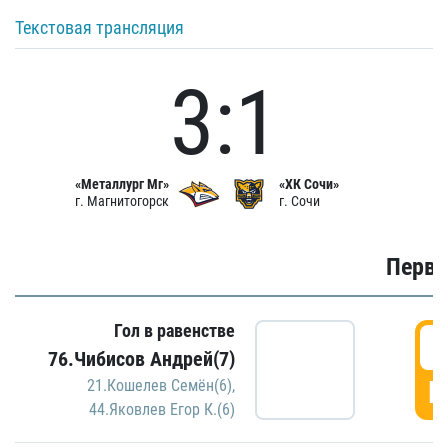
Текстовая трансляция
3:1
«Металлург Мг»
«ХК Сочи»
г. Магнитогорск
г. Сочи
Первы
Гол в равенстве
0
76.Чибисов Андрей(7)
Г
21.Кошелев Семён(6)
,
44.Яковлев Егор К.(6)