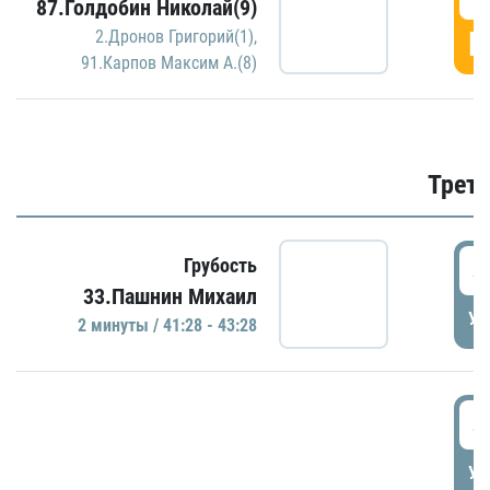
87.Голдобин Николай(9)
Г
2.Дронов Григорий(1)
,
91.Карпов Максим А.(8)
Трети
4
Грубость
33.Пашнин Михаил
УД
2 минуты / 41:28 - 43:28
4
УД