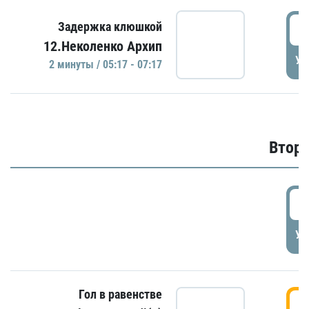
0
Задержка клюшкой
12.Неколенко Архип
УД
2 минуты / 05:17 - 07:17
Второ
2
УД
Гол в равенстве
3