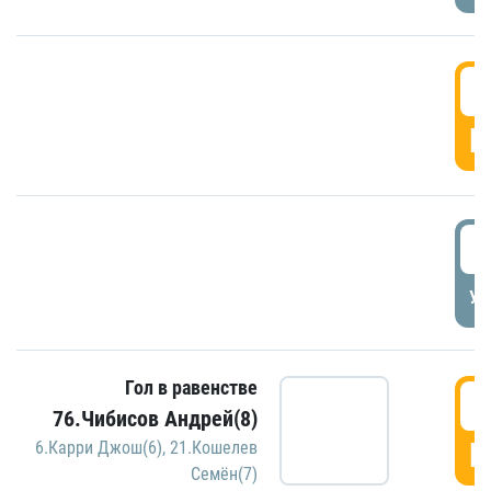
5
Г
5
УД
Гол в равенстве
5
76.Чибисов Андрей(8)
Г
6.Карри Джош(6)
,
21.Кошелев
Семён(7)