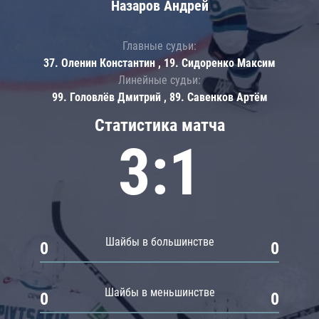
Назаров Андрей
Главные судьи:
37. Оленин Константин , 19. Сидоренко Максим
Линейные судьи:
99. Головлёв Дмитрий , 89. Савенков Артём
Статистика матча
3:1
Шайбы в большинстве
0
0
Шайбы в меньшинстве
0
0