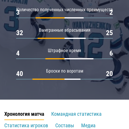
Количество полученных численных преимуществ
3
2
Выигранные вбрасывания
32
25
Штрафное время
4
6
Броски по воротам
40
20
Хронология матча
Командная статистика
Статистика игроков
Составы
Медиа