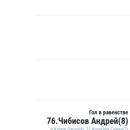
Гол в равенстве
76.Чибисов Андрей(8)
6.Карри Джош(6)
,
21.Кошелев Семён(7)