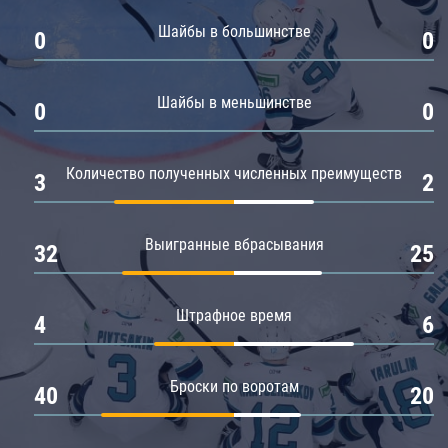
Амур
Шайбы в большинстве
0
0
Барыс
Салават Юлаев
Шайбы в меньшинстве
0
0
Сибирь
Количество полученных численных преимуществ
3
2
Выигранные вбрасывания
32
25
Штрафное время
4
6
Броски по воротам
40
20