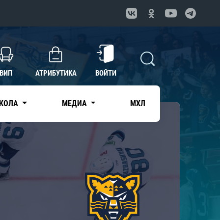
ВИП
АТРИБУТИКА
ВОЙТИ
КОЛА
МЕДИА
МХЛ