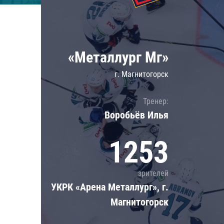
Локомотив
Северсталь
ЦСКА
«Металлург Мг»
Шанхайские Драконы
г. Магнитогорск
Тренер:
Воробьёв Илья
1253
зрителей
УКРК «Арена Металлург», г.
Магнитогорск