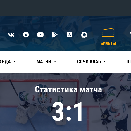
Конференция «Восток»
Дивизион Харламова
БИЛЕТЫ
Автомобилист
сляции
Ак Барс
АНДА
МАТЧИ
СОЧИ КЛАБ
Ш
Металлург Мг
Нефтехимик
 трансляции
Статистика матча
Трактор
магазин
3:1
Дивизион Чернышева
Авангард
ние КХЛ
Адмирал