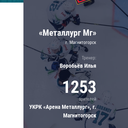
Локомотив
Северсталь
ЦСКА
«Металлург Мг»
Шанхайские Драконы
г. Магнитогорск
Тренер:
Воробьёв Илья
1253
зрителей
УКРК «Арена Металлург», г.
Магнитогорск