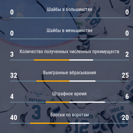
Амур
Шайбы в большинстве
0
0
Барыс
Салават Юлаев
Шайбы в меньшинстве
0
0
Сибирь
Количество полученных численных преимуществ
3
2
Выигранные вбрасывания
32
25
Штрафное время
4
6
Броски по воротам
40
20