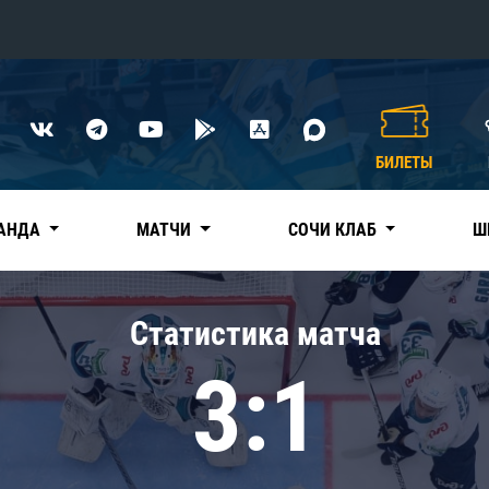
Конференция «Восток»
Дивизион Харламова
БИЛЕТЫ
Автомобилист
сляции
Ак Барс
АНДА
МАТЧИ
СОЧИ КЛАБ
Ш
Металлург Мг
Нефтехимик
 трансляции
Статистика матча
Трактор
магазин
3:1
Дивизион Чернышева
Авангард
ние КХЛ
Адмирал