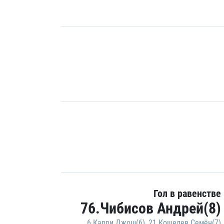
Гол в равенстве
76.Чибисов Андрей(8)
6.Карри Джош(6)
,
21.Кошелев Семён(7)