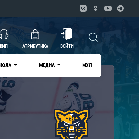
ВИП
АТРИБУТИКА
ВОЙТИ
КОЛА
МЕДИА
МХЛ