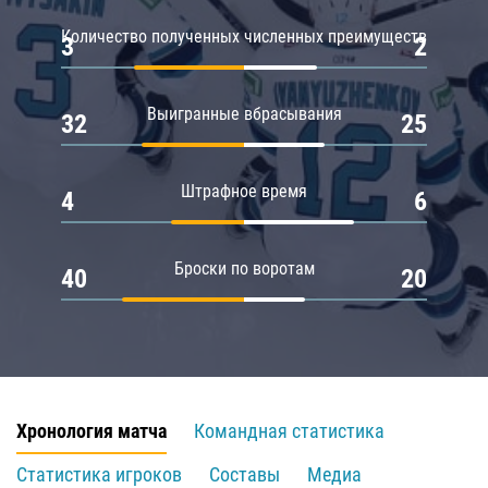
Количество полученных численных преимуществ
3
2
Выигранные вбрасывания
32
25
Штрафное время
4
6
Броски по воротам
40
20
Хронология матча
Командная статистика
Статистика игроков
Составы
Медиа