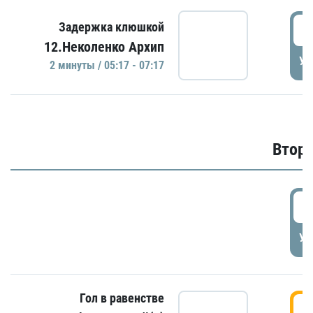
0
Задержка клюшкой
12.Неколенко Архип
УД
2 минуты / 05:17 - 07:17
Второ
2
УД
Гол в равенстве
3