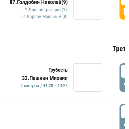
87.Голдобин Николай(9)
Г
2.Дронов Григорий(1)
,
91.Карпов Максим А.(8)
Трети
4
Грубость
33.Пашнин Михаил
УД
2 минуты / 41:28 - 43:28
4
УД