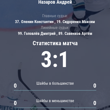
Назаров Андрей
Главные судьи:
37. Оленин Константин , 19. Сидоренко Максим
Линейные судьи:
99. Головлёв Дмитрий , 89. Савенков Артём
Статистика матча
3:1
Шайбы в большинстве
0
0
Шайбы в меньшинстве
0
0