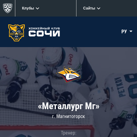
Клубы
Сайты
РУ
«Металлург Мг»
г. Магнитогорск
Тренер: