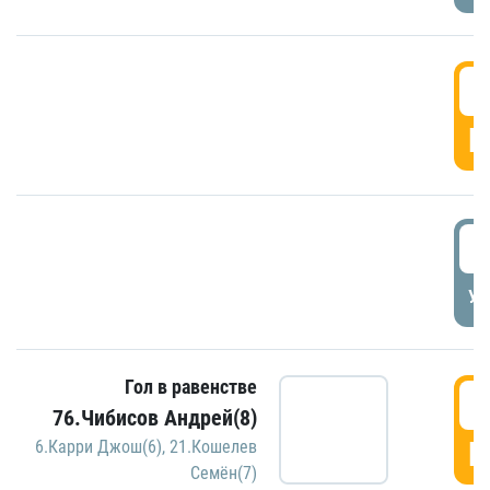
5
Г
5
УД
Гол в равенстве
5
76.Чибисов Андрей(8)
Г
6.Карри Джош(6)
,
21.Кошелев
Семён(7)