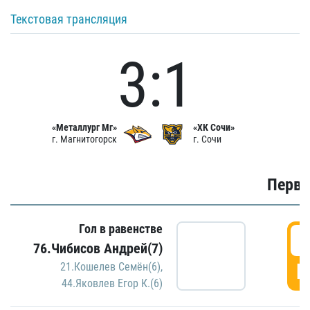
Текстовая трансляция
3:1
«Металлург Мг»
«ХК Сочи»
г. Магнитогорск
г. Сочи
Первы
Гол в равенстве
0
76.Чибисов Андрей(7)
Г
21.Кошелев Семён(6)
,
44.Яковлев Егор К.(6)