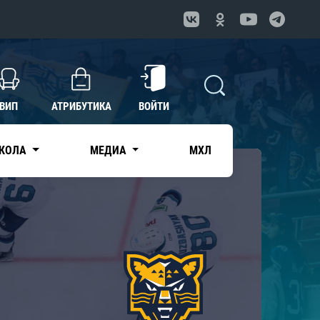
ВИП
АТРИБУТИКА
ВОЙТИ
КОЛА
МЕДИА
МХЛ