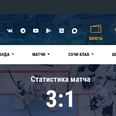
Конференция «Восток»
Дивизион Харламова
БИЛЕТЫ
Автомобилист
сляции
Ак Барс
АНДА
МАТЧИ
СОЧИ КЛАБ
Ш
Металлург Мг
Нефтехимик
 трансляции
Статистика матча
Трактор
магазин
3:1
Дивизион Чернышева
Авангард
ние КХЛ
Адмирал