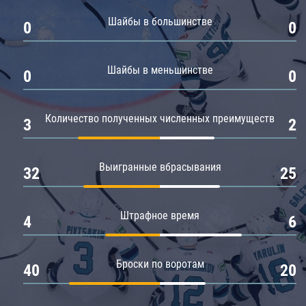
Амур
Шайбы в большинстве
0
0
Барыс
Салават Юлаев
Шайбы в меньшинстве
0
0
Сибирь
Количество полученных численных преимуществ
3
2
Выигранные вбрасывания
32
25
Штрафное время
4
6
Броски по воротам
40
20