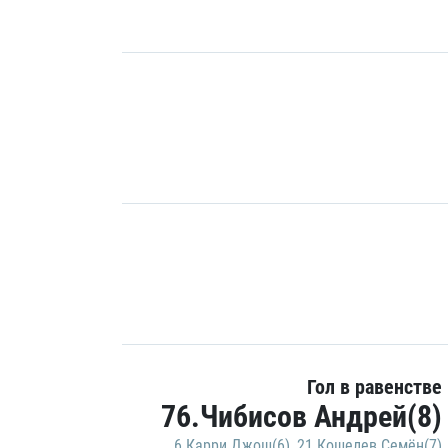
Гол в равенстве
76.Чибисов Андрей(8)
6.Карри Джош(6)
,
21.Кошелев Семён(7)