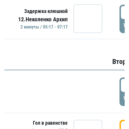
0
Задержка клюшкой
12.Неколенко Архип
УД
2 минуты / 05:17 - 07:17
Второ
2
УД
Гол в равенстве
3