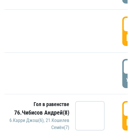
5
Г
5
УД
Гол в равенстве
5
76.Чибисов Андрей(8)
Г
6.Карри Джош(6)
,
21.Кошелев
Семён(7)