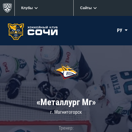
Клубы
Сайты
РУ
«Металлург Мг»
г. Магнитогорск
Тренер: