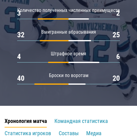
Количество полученных численных преимуществ
3
2
Выигранные вбрасывания
32
25
Штрафное время
4
6
Броски по воротам
40
20
Хронология матча
Командная статистика
Статистика игроков
Составы
Медиа