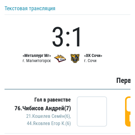
Текстовая трансляция
3:1
«Металлург Мг»
«ХК Сочи»
г. Магнитогорск
г. Сочи
Первы
Гол в равенстве
0
76.Чибисов Андрей(7)
Г
21.Кошелев Семён(6)
,
44.Яковлев Егор К.(6)