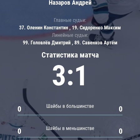
Назаров Андрей
Главные судьи:
37. Оленин Константин , 19. Сидоренко Максим
Линейные судьи:
99. Головлёв Дмитрий , 89. Савенков Артём
Статистика матча
3:1
Шайбы в большинстве
0
0
Шайбы в меньшинстве
0
0