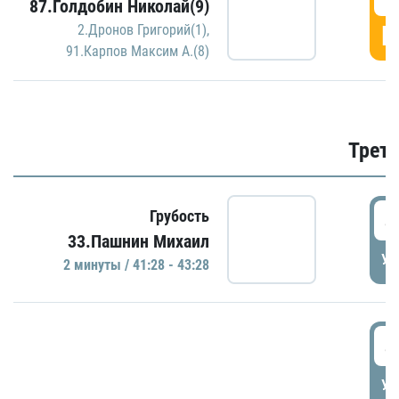
87.Голдобин Николай(9)
Г
2.Дронов Григорий(1)
,
91.Карпов Максим А.(8)
Трети
4
Грубость
33.Пашнин Михаил
УД
2 минуты / 41:28 - 43:28
4
УД