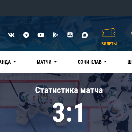
Конференция «Восток»
Дивизион Харламова
БИЛЕТЫ
Автомобилист
сляции
Ак Барс
АНДА
МАТЧИ
СОЧИ КЛАБ
Ш
Металлург Мг
Нефтехимик
 трансляции
Статистика матча
Трактор
магазин
3:1
Дивизион Чернышева
Авангард
ние КХЛ
Адмирал