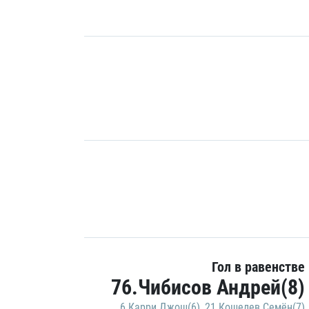
Гол в равенстве
76.Чибисов Андрей(8)
6.Карри Джош(6)
,
21.Кошелев Семён(7)