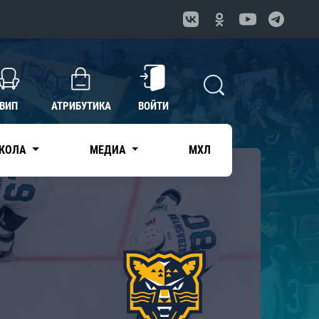
ВИП
АТРИБУТИКА
ВОЙТИ
КОЛА
МЕДИА
МХЛ