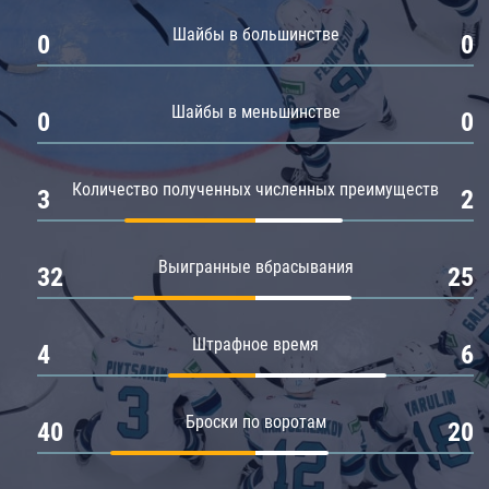
Амур
Шайбы в большинстве
0
0
Барыс
Салават Юлаев
Шайбы в меньшинстве
0
0
Сибирь
Количество полученных численных преимуществ
3
2
Выигранные вбрасывания
32
25
Штрафное время
4
6
Броски по воротам
40
20