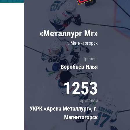
Локомотив
Северсталь
ЦСКА
«Металлург Мг»
Шанхайские Драконы
г. Магнитогорск
Тренер:
Воробьёв Илья
1253
зрителей
УКРК «Арена Металлург», г.
Магнитогорск