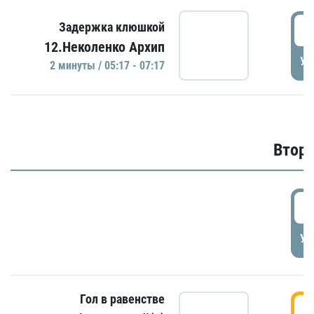
0
Задержка клюшкой
12.Неколенко Архип
УД
2 минуты / 05:17 - 07:17
Второ
2
УД
Гол в равенстве
3