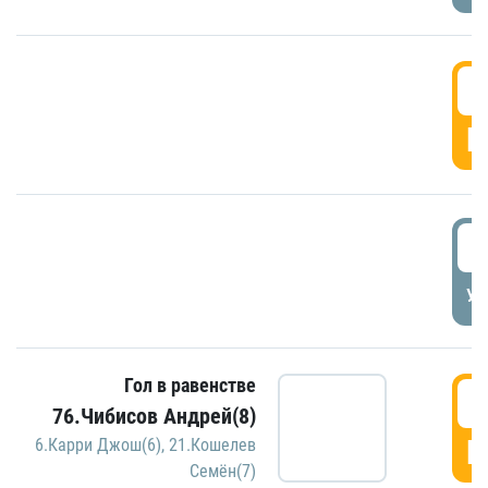
5
Г
5
УД
Гол в равенстве
5
76.Чибисов Андрей(8)
Г
6.Карри Джош(6)
,
21.Кошелев
Семён(7)