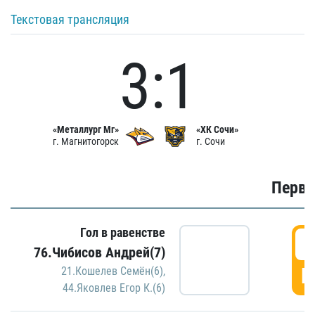
Текстовая трансляция
3:1
«Металлург Мг»
«ХК Сочи»
г. Магнитогорск
г. Сочи
Первы
Гол в равенстве
0
76.Чибисов Андрей(7)
Г
21.Кошелев Семён(6)
,
44.Яковлев Егор К.(6)