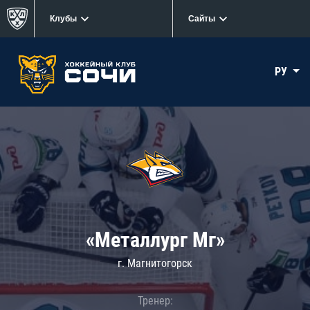
Клубы
Сайты
РУ
«Металлург Мг»
г. Магнитогорск
Тренер: