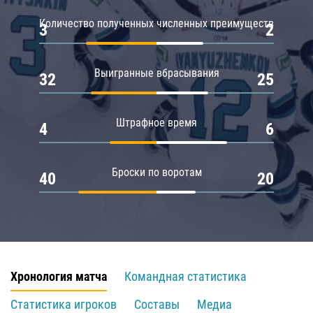
Количество полученных численных преимуществ
3
2
Выигранные вбрасывания
32
25
Штрафное время
4
6
Броски по воротам
40
20
Хронология матча
Командная статистика
Статистика игроков
Составы
Медиа