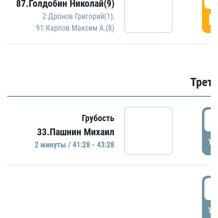
87.Голдобин Николай(9)
Г
2.Дронов Григорий(1)
,
91.Карпов Максим А.(8)
Трети
4
Грубость
33.Пашнин Михаил
УД
2 минуты / 41:28 - 43:28
4
УД