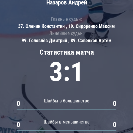
Назаров Андрей
Главные судьи:
37. Оленин Константин , 19. Сидоренко Максим
Линейные судьи:
99. Головлёв Дмитрий , 89. Савенков Артём
Статистика матча
3:1
Шайбы в большинстве
0
0
Шайбы в меньшинстве
0
0