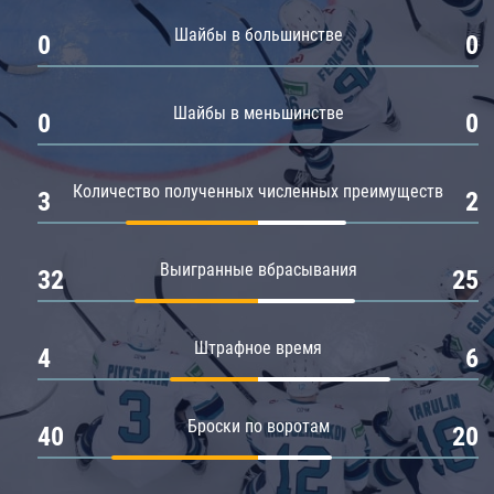
Амур
Шайбы в большинстве
0
0
Барыс
Салават Юлаев
Шайбы в меньшинстве
0
0
Сибирь
Количество полученных численных преимуществ
3
2
Выигранные вбрасывания
32
25
Штрафное время
4
6
Броски по воротам
40
20