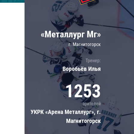
Локомотив
Северсталь
ЦСКА
«Металлург Мг»
Шанхайские Драконы
г. Магнитогорск
Тренер:
Воробьёв Илья
1253
зрителей
УКРК «Арена Металлург», г.
Магнитогорск