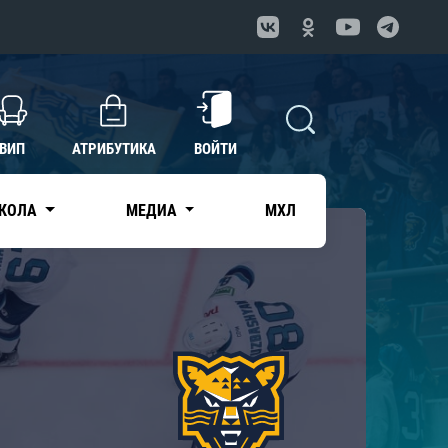
ВИП
АТРИБУТИКА
ВОЙТИ
КОЛА
МЕДИА
МХЛ