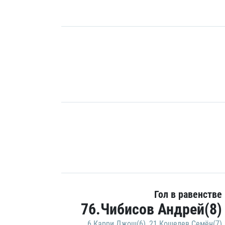
Гол в равенстве
76.Чибисов Андрей(8)
6.Карри Джош(6)
,
21.Кошелев Семён(7)