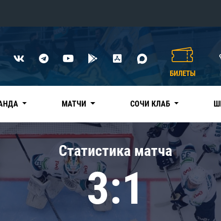
Конференция «Восток»
Дивизион Харламова
БИЛЕТЫ
Автомобилист
сляции
Ак Барс
АНДА
МАТЧИ
СОЧИ КЛАБ
Ш
Металлург Мг
Нефтехимик
 трансляции
Статистика матча
Трактор
магазин
3:1
Дивизион Чернышева
Авангард
ние КХЛ
Адмирал