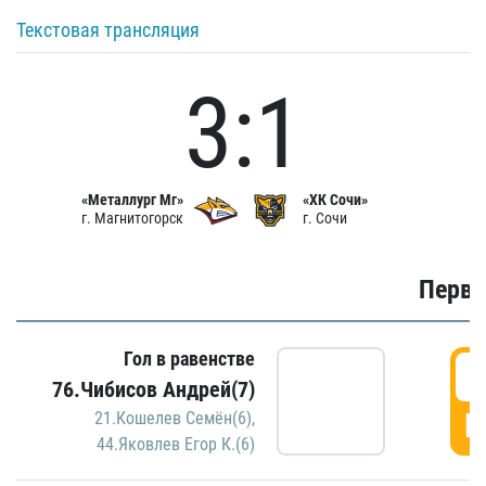
Текстовая трансляция
3:1
«Металлург Мг»
«ХК Сочи»
г. Магнитогорск
г. Сочи
Первы
Гол в равенстве
0
76.Чибисов Андрей(7)
Г
21.Кошелев Семён(6)
,
44.Яковлев Егор К.(6)