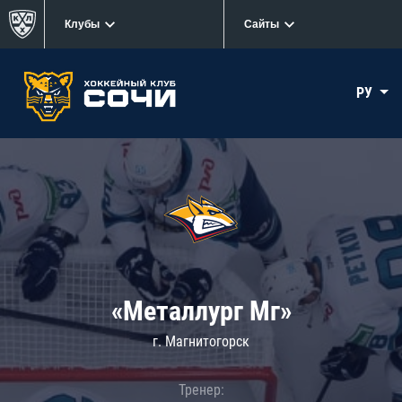
Клубы
Сайты
РУ
«Металлург Мг»
г. Магнитогорск
Тренер: