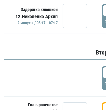
0
Задержка клюшкой
12.Неколенко Архип
УД
2 минуты / 05:17 - 07:17
Второ
2
УД
Гол в равенстве
3