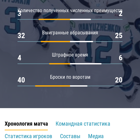
Количество полученных численных преимуществ
3
2
Выигранные вбрасывания
32
25
Штрафное время
4
6
Броски по воротам
40
20
Хронология матча
Командная статистика
Статистика игроков
Составы
Медиа