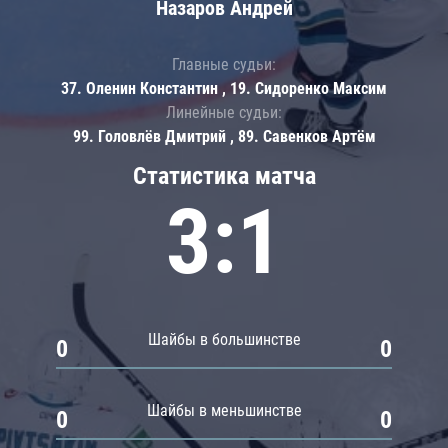
Назаров Андрей
Главные судьи:
37. Оленин Константин , 19. Сидоренко Максим
Линейные судьи:
99. Головлёв Дмитрий , 89. Савенков Артём
Статистика матча
3:1
Шайбы в большинстве
0
0
Шайбы в меньшинстве
0
0