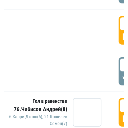
5
Г
5
УД
Гол в равенстве
5
76.Чибисов Андрей(8)
Г
6.Карри Джош(6)
,
21.Кошелев
Семён(7)