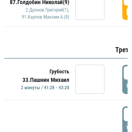
87.Голдобин Николай(9)
Г
2.Дронов Григорий(1)
,
91.Карпов Максим А.(8)
Трети
4
Грубость
33.Пашнин Михаил
УД
2 минуты / 41:28 - 43:28
4
УД