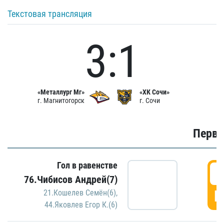
Текстовая трансляция
3:1
«Металлург Мг»
«ХК Сочи»
г. Магнитогорск
г. Сочи
Первы
Гол в равенстве
0
76.Чибисов Андрей(7)
Г
21.Кошелев Семён(6)
,
44.Яковлев Егор К.(6)