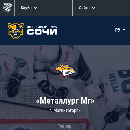
Клубы
Сайты
РУ
«Металлург Мг»
г. Магнитогорск
Тренер: