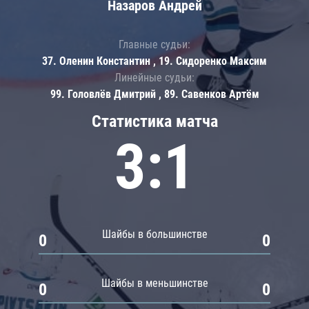
Назаров Андрей
Главные судьи:
37. Оленин Константин , 19. Сидоренко Максим
Линейные судьи:
99. Головлёв Дмитрий , 89. Савенков Артём
Статистика матча
3:1
Шайбы в большинстве
0
0
Шайбы в меньшинстве
0
0