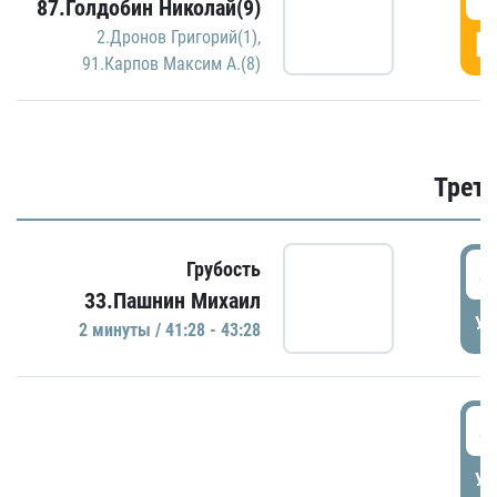
87.Голдобин Николай(9)
Г
2.Дронов Григорий(1)
,
91.Карпов Максим А.(8)
Трети
4
Грубость
33.Пашнин Михаил
УД
2 минуты / 41:28 - 43:28
4
УД