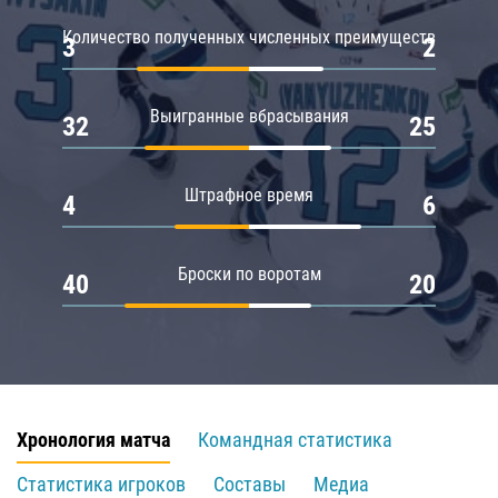
Количество полученных численных преимуществ
3
2
Выигранные вбрасывания
32
25
Штрафное время
4
6
Броски по воротам
40
20
Хронология матча
Командная статистика
Статистика игроков
Составы
Медиа