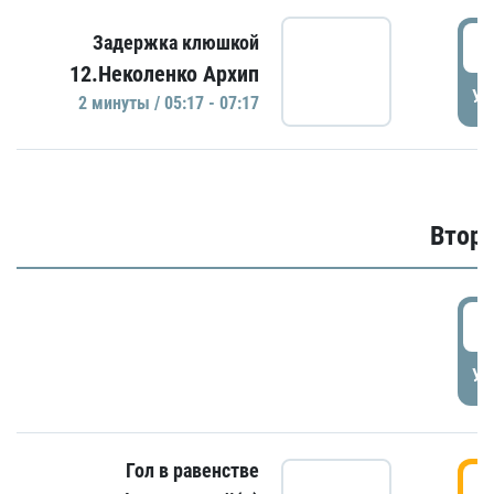
0
Задержка клюшкой
12.Неколенко Архип
УД
2 минуты / 05:17 - 07:17
Второ
2
УД
Гол в равенстве
3