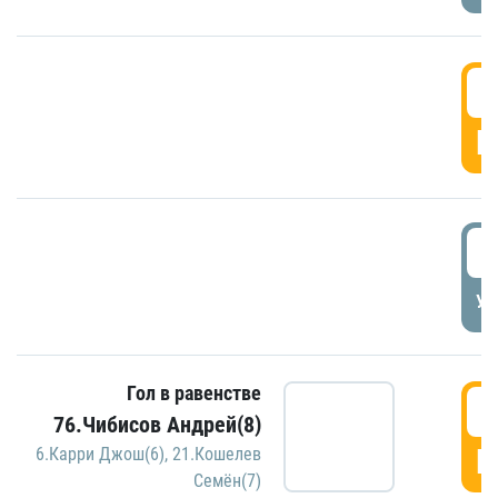
5
Г
5
УД
Гол в равенстве
5
76.Чибисов Андрей(8)
Г
6.Карри Джош(6)
,
21.Кошелев
Семён(7)