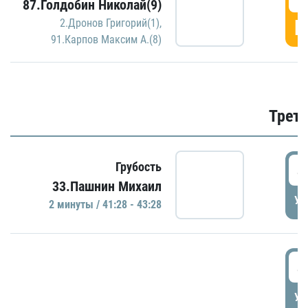
87.Голдобин Николай(9)
Г
2.Дронов Григорий(1)
,
91.Карпов Максим А.(8)
Трети
4
Грубость
33.Пашнин Михаил
УД
2 минуты / 41:28 - 43:28
4
УД