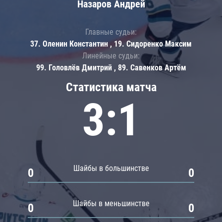
Назаров Андрей
Главные судьи:
37. Оленин Константин , 19. Сидоренко Максим
Линейные судьи:
99. Головлёв Дмитрий , 89. Савенков Артём
Статистика матча
3:1
Шайбы в большинстве
0
0
Шайбы в меньшинстве
0
0