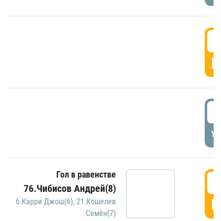
5
Г
5
УД
Гол в равенстве
5
76.Чибисов Андрей(8)
Г
6.Карри Джош(6)
,
21.Кошелев
Семён(7)