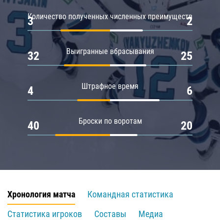
Количество полученных численных преимуществ
3
2
Выигранные вбрасывания
32
25
Штрафное время
4
6
Броски по воротам
40
20
Хронология матча
Командная статистика
Статистика игроков
Составы
Медиа