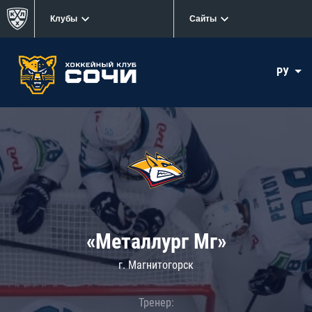
Клубы
Сайты
РУ
«Металлург Мг»
г. Магнитогорск
Тренер: