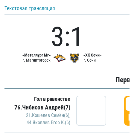
Текстовая трансляция
3:1
«Металлург Мг»
«ХК Сочи»
г. Магнитогорск
г. Сочи
Первы
Гол в равенстве
0
76.Чибисов Андрей(7)
Г
21.Кошелев Семён(6)
,
44.Яковлев Егор К.(6)