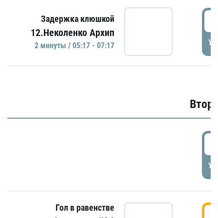
0
Задержка клюшкой
12.Неколенко Архип
УД
2 минуты / 05:17 - 07:17
Второ
2
УД
Гол в равенстве
3