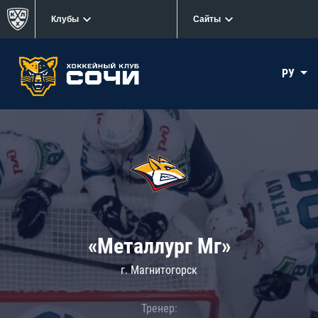
Клубы
Сайты
РУ
«Металлург Мг»
г. Магнитогорск
Тренер: