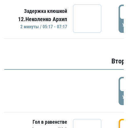
0
Задержка клюшкой
12.Неколенко Архип
УД
2 минуты / 05:17 - 07:17
Второ
2
УД
Гол в равенстве
3