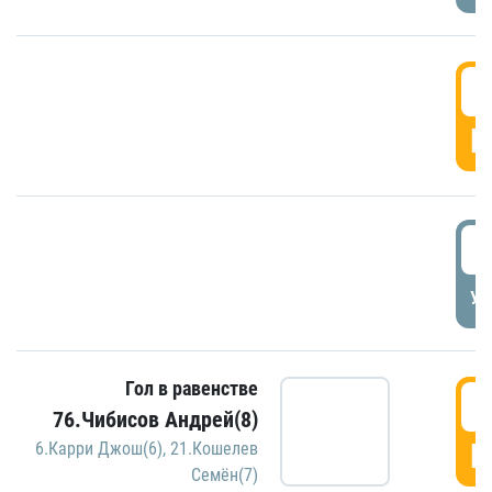
5
Г
5
УД
Гол в равенстве
5
76.Чибисов Андрей(8)
Г
6.Карри Джош(6)
,
21.Кошелев
Семён(7)