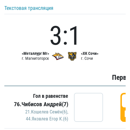
Текстовая трансляция
3:1
«Металлург Мг»
«ХК Сочи»
г. Магнитогорск
г. Сочи
Первы
Гол в равенстве
0
76.Чибисов Андрей(7)
Г
21.Кошелев Семён(6)
,
44.Яковлев Егор К.(6)