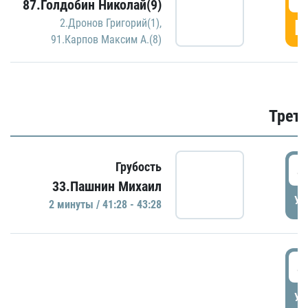
87.Голдобин Николай(9)
Г
2.Дронов Григорий(1)
,
91.Карпов Максим А.(8)
Трети
4
Грубость
33.Пашнин Михаил
УД
2 минуты / 41:28 - 43:28
4
УД