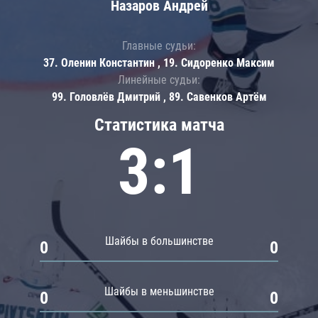
Назаров Андрей
Главные судьи:
37. Оленин Константин , 19. Сидоренко Максим
Линейные судьи:
99. Головлёв Дмитрий , 89. Савенков Артём
Статистика матча
3:1
Шайбы в большинстве
0
0
Шайбы в меньшинстве
0
0