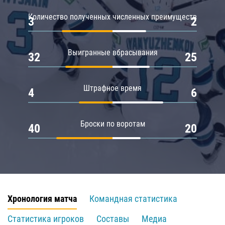
Количество полученных численных преимуществ
3
2
Выигранные вбрасывания
32
25
Штрафное время
4
6
Броски по воротам
40
20
Хронология матча
Командная статистика
Статистика игроков
Составы
Медиа