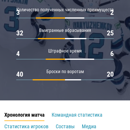
Количество полученных численных преимуществ
3
2
Выигранные вбрасывания
32
25
Штрафное время
4
6
Броски по воротам
40
20
Хронология матча
Командная статистика
Статистика игроков
Составы
Медиа