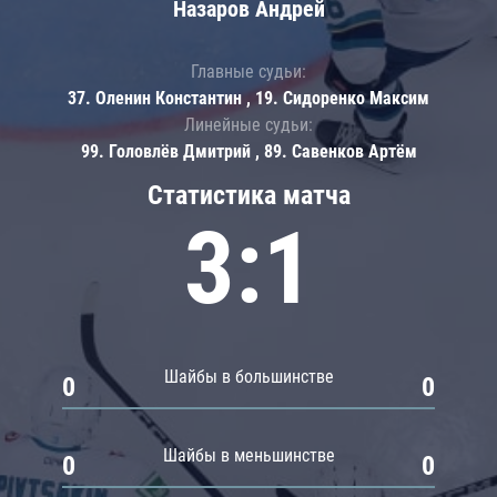
Назаров Андрей
Главные судьи:
37. Оленин Константин , 19. Сидоренко Максим
Линейные судьи:
99. Головлёв Дмитрий , 89. Савенков Артём
Статистика матча
3:1
Шайбы в большинстве
0
0
Шайбы в меньшинстве
0
0