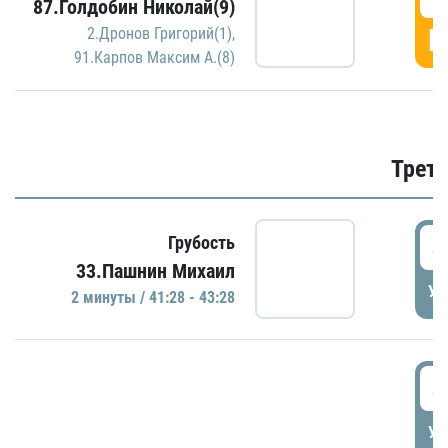
87.Голдобин Николай(9)
Г
2.Дронов Григорий(1)
,
91.Карпов Максим А.(8)
Трети
4
Грубость
33.Пашнин Михаил
УД
2 минуты / 41:28 - 43:28
4
УД