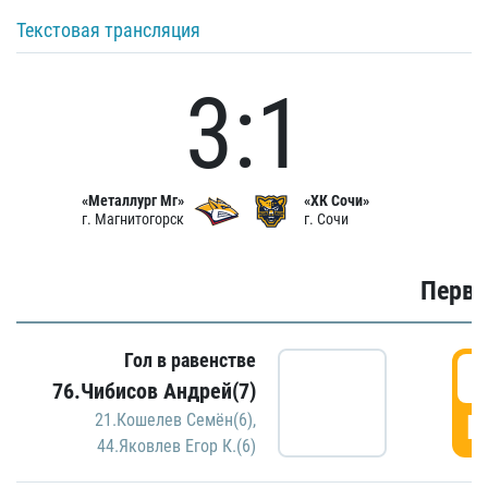
Текстовая трансляция
3:1
«Металлург Мг»
«ХК Сочи»
г. Магнитогорск
г. Сочи
Первы
Гол в равенстве
0
76.Чибисов Андрей(7)
Г
21.Кошелев Семён(6)
,
44.Яковлев Егор К.(6)