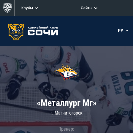
Клубы
Сайты
РУ
«Металлург Мг»
г. Магнитогорск
Тренер: