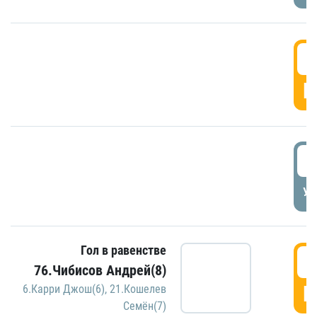
5
Г
5
УД
Гол в равенстве
5
76.Чибисов Андрей(8)
Г
6.Карри Джош(6)
,
21.Кошелев
Семён(7)