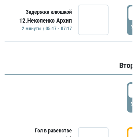
0
Задержка клюшкой
12.Неколенко Архип
УД
2 минуты / 05:17 - 07:17
Второ
2
УД
Гол в равенстве
3