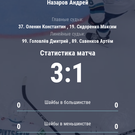
Назаров Андрей
Главные судьи:
37. Оленин Константин , 19. Сидоренко Максим
Линейные судьи:
99. Головлёв Дмитрий , 89. Савенков Артём
Статистика матча
3:1
Шайбы в большинстве
0
0
Шайбы в меньшинстве
0
0