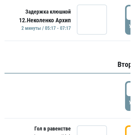
0
Задержка клюшкой
12.Неколенко Архип
УД
2 минуты / 05:17 - 07:17
Второ
2
УД
Гол в равенстве
3