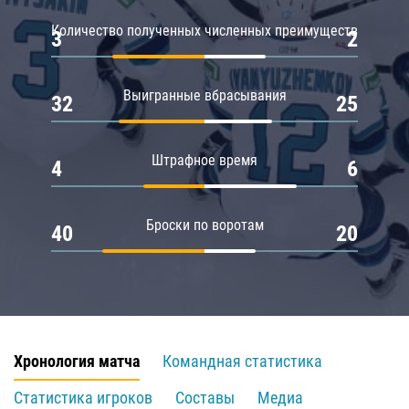
Количество полученных численных преимуществ
3
2
Выигранные вбрасывания
32
25
Штрафное время
4
6
Броски по воротам
40
20
Хронология матча
Командная статистика
Статистика игроков
Составы
Медиа