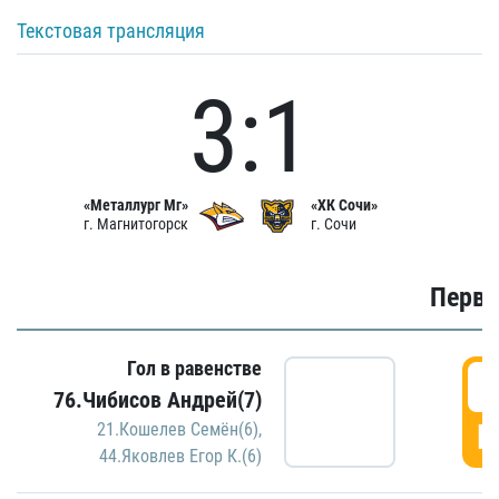
Текстовая трансляция
3:1
«Металлург Мг»
«ХК Сочи»
г. Магнитогорск
г. Сочи
Первы
Гол в равенстве
0
76.Чибисов Андрей(7)
Г
21.Кошелев Семён(6)
,
44.Яковлев Егор К.(6)