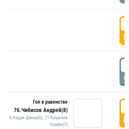
5
Г
5
УД
Гол в равенстве
5
76.Чибисов Андрей(8)
Г
6.Карри Джош(6)
,
21.Кошелев
Семён(7)