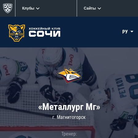
Клубы
Сайты
РУ
«Металлург Мг»
г. Магнитогорск
Тренер: