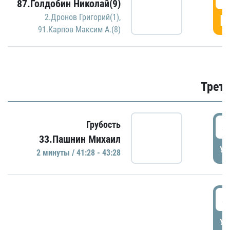
87.Голдобин Николай(9)
Г
2.Дронов Григорий(1)
,
91.Карпов Максим А.(8)
Трети
4
Грубость
33.Пашнин Михаил
УД
2 минуты / 41:28 - 43:28
4
УД