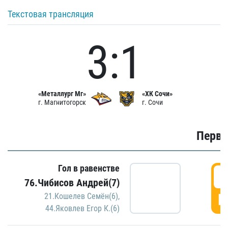
Текстовая трансляция
3:1
«Металлург Мг»
«ХК Сочи»
г. Магнитогорск
г. Сочи
Первы
Гол в равенстве
0
76.Чибисов Андрей(7)
Г
21.Кошелев Семён(6)
,
44.Яковлев Егор К.(6)