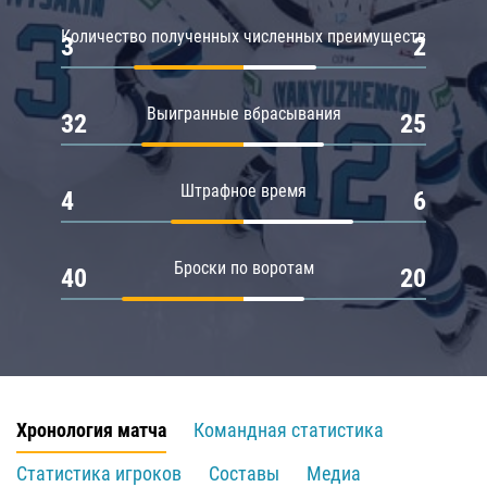
Количество полученных численных преимуществ
3
2
Выигранные вбрасывания
32
25
Штрафное время
4
6
Броски по воротам
40
20
Хронология матча
Командная статистика
Статистика игроков
Составы
Медиа