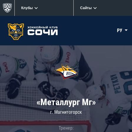
Клубы
Сайты
РУ
«Металлург Мг»
г. Магнитогорск
Тренер: