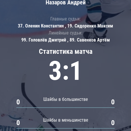
Назаров Андрей
Главные судьи:
37. Оленин Константин , 19. Сидоренко Максим
Линейные судьи:
99. Головлёв Дмитрий , 89. Савенков Артём
Статистика матча
3:1
Шайбы в большинстве
0
0
Шайбы в меньшинстве
0
0