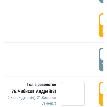
5
Г
5
УД
Гол в равенстве
5
76.Чибисов Андрей(8)
Г
6.Карри Джош(6)
,
21.Кошелев
Семён(7)