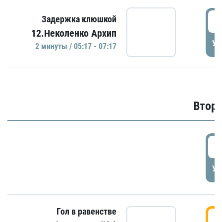
0
Задержка клюшкой
12.Неколенко Архип
УД
2 минуты / 05:17 - 07:17
Второ
2
УД
Гол в равенстве
3