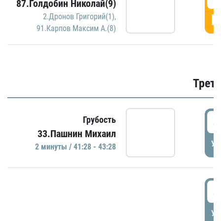
87.Голдобин Николай(9)
Г
2.Дронов Григорий(1)
,
91.Карпов Максим А.(8)
Трети
4
Грубость
33.Пашнин Михаил
УД
2 минуты / 41:28 - 43:28
4
УД