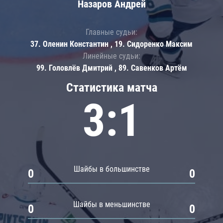
Назаров Андрей
Главные судьи:
37. Оленин Константин , 19. Сидоренко Максим
Линейные судьи:
99. Головлёв Дмитрий , 89. Савенков Артём
Статистика матча
3:1
Шайбы в большинстве
0
0
Шайбы в меньшинстве
0
0