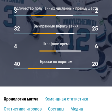
Количество полученных численных преимуществ
3
2
Выигранные вбрасывания
32
25
Штрафное время
4
6
Броски по воротам
40
20
Хронология матча
Командная статистика
Статистика игроков
Составы
Медиа