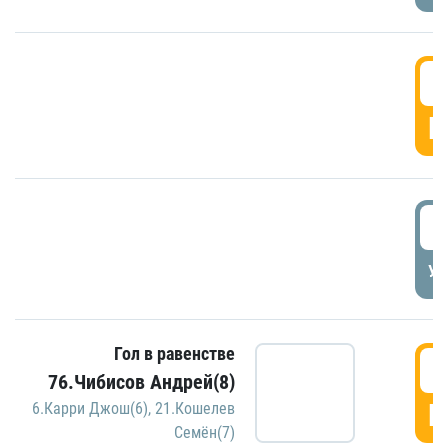
5
Г
5
УД
Гол в равенстве
5
76.Чибисов Андрей(8)
Г
6.Карри Джош(6)
,
21.Кошелев
Семён(7)