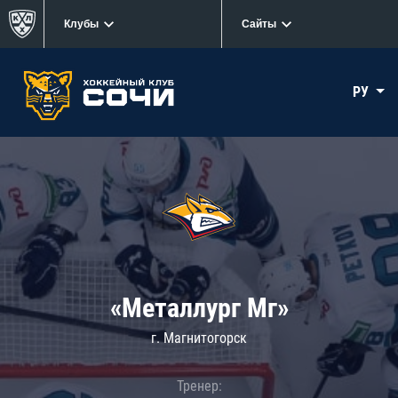
Клубы
Сайты
РУ
«Металлург Мг»
г. Магнитогорск
Тренер: