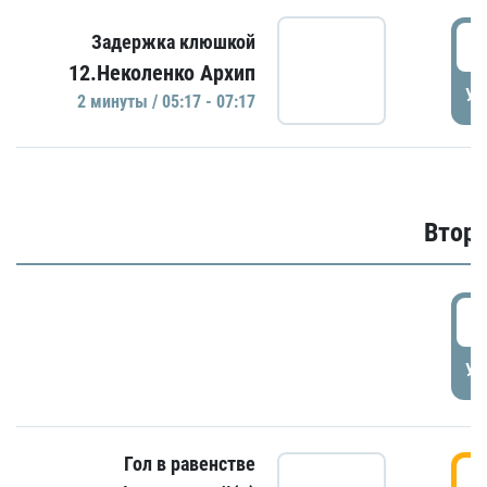
0
Задержка клюшкой
12.Неколенко Архип
УД
2 минуты / 05:17 - 07:17
Второ
2
УД
Гол в равенстве
3