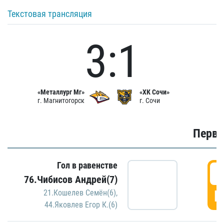
Текстовая трансляция
3:1
«Металлург Мг»
«ХК Сочи»
г. Магнитогорск
г. Сочи
Первы
Гол в равенстве
0
76.Чибисов Андрей(7)
Г
21.Кошелев Семён(6)
,
44.Яковлев Егор К.(6)