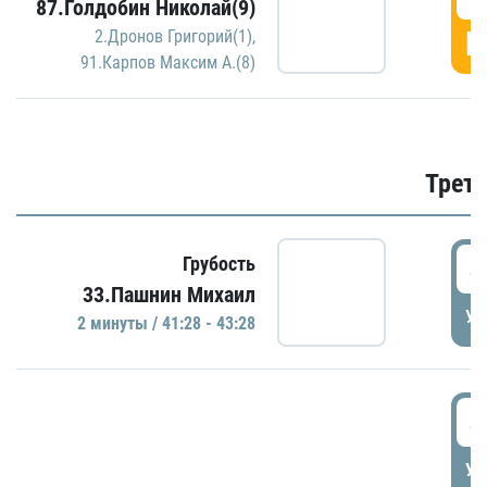
87.Голдобин Николай(9)
Г
2.Дронов Григорий(1)
,
91.Карпов Максим А.(8)
Трети
4
Грубость
33.Пашнин Михаил
УД
2 минуты / 41:28 - 43:28
4
УД