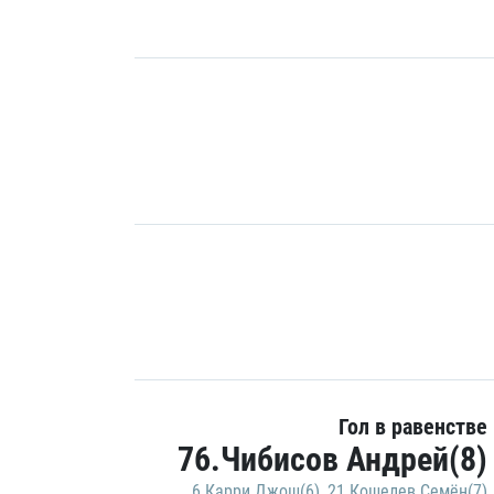
Гол в равенстве
76.Чибисов Андрей(8)
6.Карри Джош(6)
,
21.Кошелев Семён(7)