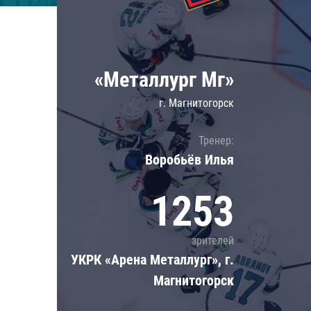
Локомотив
Северсталь
ЦСКА
«Металлург Мг»
Шанхайские Драконы
г. Магнитогорск
Тренер:
Воробьёв Илья
1253
зрителей
УКРК «Арена Металлург», г.
Магнитогорск