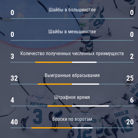
Амур
Шайбы в большинстве
0
0
Барыс
Салават Юлаев
Шайбы в меньшинстве
0
0
Сибирь
Количество полученных численных преимуществ
3
2
Выигранные вбрасывания
32
25
Штрафное время
4
6
Броски по воротам
40
20