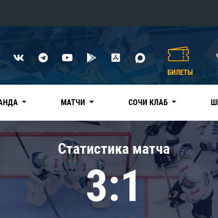
Конференция «Восток»
Дивизион Харламова
БИЛЕТЫ
Автомобилист
сляции
Ак Барс
АНДА
МАТЧИ
СОЧИ КЛАБ
Ш
Металлург Мг
Нефтехимик
 трансляции
Статистика матча
Трактор
магазин
3:1
Дивизион Чернышева
Авангард
ние КХЛ
Адмирал