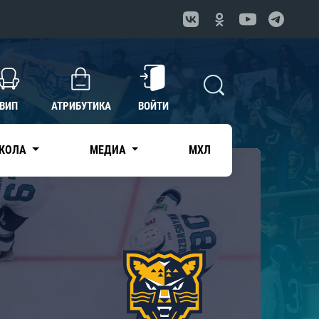
ВИП
АТРИБУТИКА
ВОЙТИ
КОЛА
МЕДИА
МХЛ