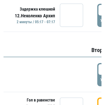
0
Задержка клюшкой
12.Неколенко Архип
УД
2 минуты / 05:17 - 07:17
Второ
2
УД
Гол в равенстве
3