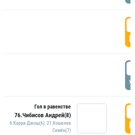
5
Г
5
УД
Гол в равенстве
5
76.Чибисов Андрей(8)
Г
6.Карри Джош(6)
,
21.Кошелев
Семён(7)