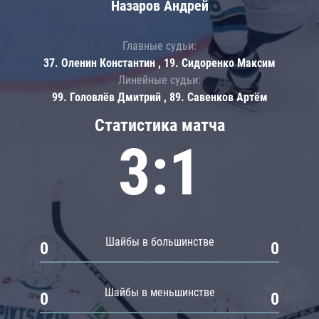
Назаров Андрей
Главные судьи:
37. Оленин Константин , 19. Сидоренко Максим
Линейные судьи:
99. Головлёв Дмитрий , 89. Савенков Артём
Статистика матча
3:1
Шайбы в большинстве
0
0
Шайбы в меньшинстве
0
0