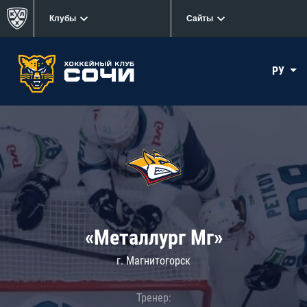
Клубы
Сайты
РУ
«Металлург Мг»
г. Магнитогорск
Тренер: