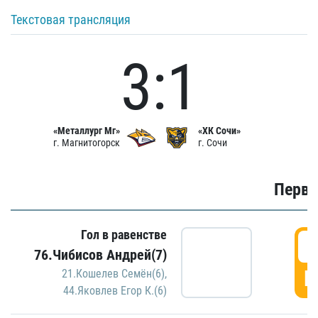
Текстовая трансляция
3:1
«Металлург Мг»
«ХК Сочи»
г. Магнитогорск
г. Сочи
Первы
Гол в равенстве
0
76.Чибисов Андрей(7)
Г
21.Кошелев Семён(6)
,
44.Яковлев Егор К.(6)