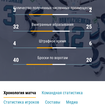
Количество полученных численных преимуществ
3
2
Выигранные вбрасывания
32
25
Штрафное время
4
6
Броски по воротам
40
20
Хронология матча
Командная статистика
Статистика игроков
Составы
Медиа