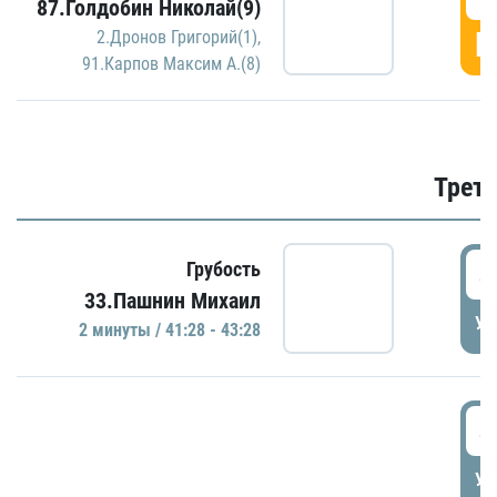
87.Голдобин Николай(9)
Г
2.Дронов Григорий(1)
,
91.Карпов Максим А.(8)
Трети
4
Грубость
33.Пашнин Михаил
УД
2 минуты / 41:28 - 43:28
4
УД