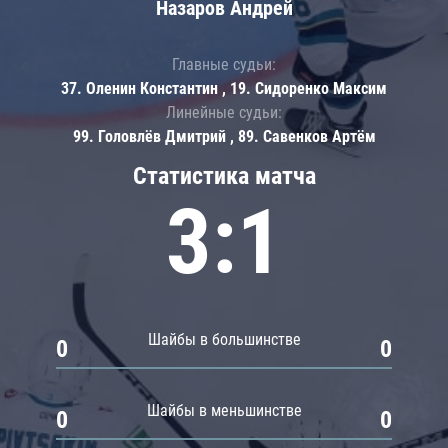
Назаров Андрей
Главные судьи:
37. Оленин Константин , 19. Сидоренко Максим
Линейные судьи:
99. Головлёв Дмитрий , 89. Савенков Артём
Статистика матча
3:1
Шайбы в большинстве
0
0
Шайбы в меньшинстве
0
0