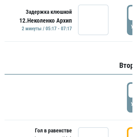
0
Задержка клюшкой
12.Неколенко Архип
УД
2 минуты / 05:17 - 07:17
Второ
2
УД
Гол в равенстве
3