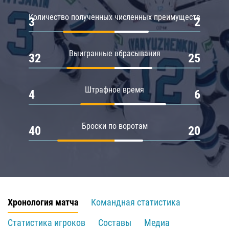
Количество полученных численных преимуществ
3
2
Выигранные вбрасывания
32
25
Штрафное время
4
6
Броски по воротам
40
20
Хронология матча
Командная статистика
Статистика игроков
Составы
Медиа