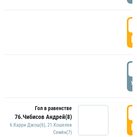
5
Г
5
УД
Гол в равенстве
5
76.Чибисов Андрей(8)
Г
6.Карри Джош(6)
,
21.Кошелев
Семён(7)