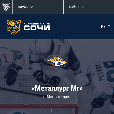
Клубы
Сайты
РУ
«Металлург Мг»
г. Магнитогорск
Тренер: