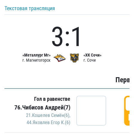
Текстовая трансляция
3:1
«Металлург Мг»
«ХК Сочи»
г. Магнитогорск
г. Сочи
Первы
Гол в равенстве
0
76.Чибисов Андрей(7)
Г
21.Кошелев Семён(6)
,
44.Яковлев Егор К.(6)