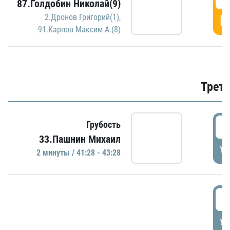
87.Голдобин Николай(9)
Г
2.Дронов Григорий(1)
,
91.Карпов Максим А.(8)
Трети
4
Грубость
33.Пашнин Михаил
УД
2 минуты / 41:28 - 43:28
4
УД