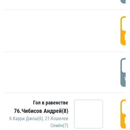
5
Г
5
УД
Гол в равенстве
5
76.Чибисов Андрей(8)
Г
6.Карри Джош(6)
,
21.Кошелев
Семён(7)