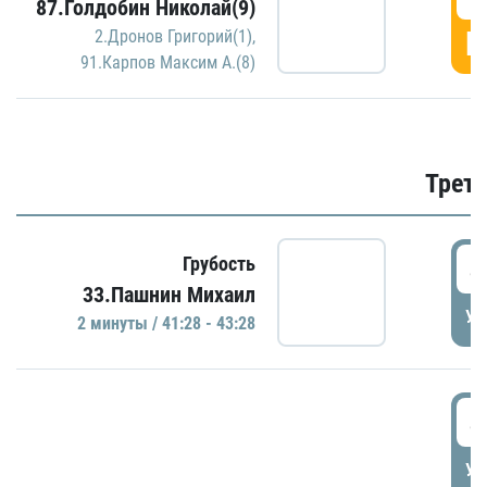
87.Голдобин Николай(9)
Г
2.Дронов Григорий(1)
,
91.Карпов Максим А.(8)
Трети
4
Грубость
33.Пашнин Михаил
УД
2 минуты / 41:28 - 43:28
4
УД