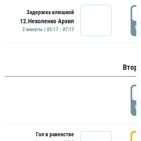
0
Задержка клюшкой
12.Неколенко Архип
УД
2 минуты / 05:17 - 07:17
Второ
2
УД
Гол в равенстве
3