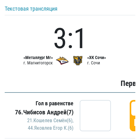
Текстовая трансляция
3:1
«Металлург Мг»
«ХК Сочи»
г. Магнитогорск
г. Сочи
Первы
Гол в равенстве
0
76.Чибисов Андрей(7)
Г
21.Кошелев Семён(6)
,
44.Яковлев Егор К.(6)