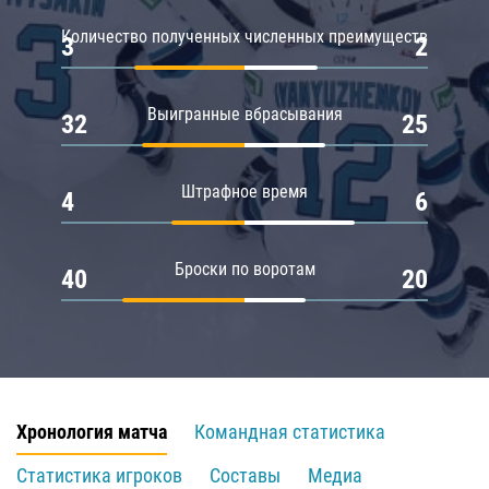
Количество полученных численных преимуществ
3
2
Выигранные вбрасывания
32
25
Штрафное время
4
6
Броски по воротам
40
20
Хронология матча
Командная статистика
Статистика игроков
Составы
Медиа