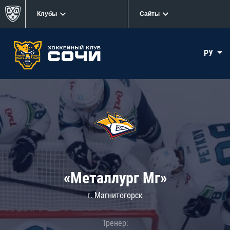
Клубы
Сайты
РУ
«Металлург Мг»
г. Магнитогорск
Тренер: