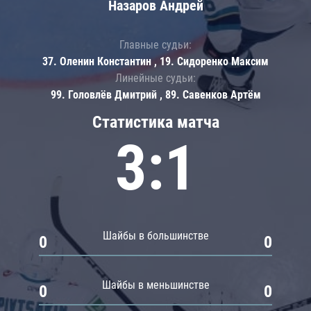
Назаров Андрей
Главные судьи:
37. Оленин Константин , 19. Сидоренко Максим
Линейные судьи:
99. Головлёв Дмитрий , 89. Савенков Артём
Статистика матча
3:1
Шайбы в большинстве
0
0
Шайбы в меньшинстве
0
0