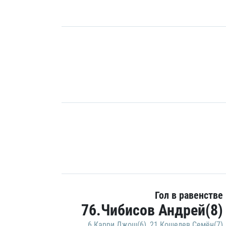
Гол в равенстве
76.Чибисов Андрей(8)
6.Карри Джош(6)
,
21.Кошелев Семён(7)