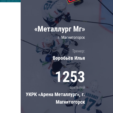
Локомотив
Северсталь
ЦСКА
«Металлург Мг»
Шанхайские Драконы
г. Магнитогорск
Тренер:
Воробьёв Илья
1253
зрителей
УКРК «Арена Металлург», г.
Магнитогорск