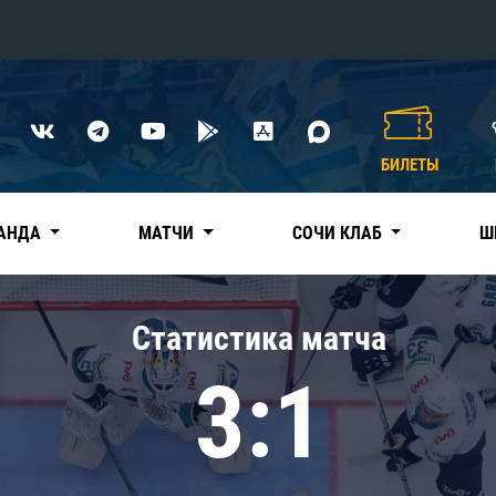
Конференция «Восток»
Дивизион Харламова
БИЛЕТЫ
Автомобилист
сляции
Ак Барс
АНДА
МАТЧИ
СОЧИ КЛАБ
Ш
Металлург Мг
Нефтехимик
 трансляции
Статистика матча
Трактор
магазин
3:1
Дивизион Чернышева
Авангард
ние КХЛ
Адмирал