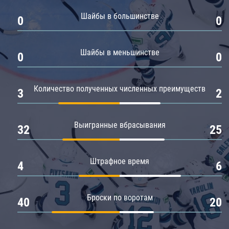
Амур
Шайбы в большинстве
0
0
Барыс
Салават Юлаев
Шайбы в меньшинстве
0
0
Сибирь
Количество полученных численных преимуществ
3
2
Выигранные вбрасывания
32
25
Штрафное время
4
6
Броски по воротам
40
20