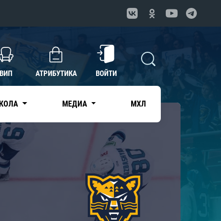
ВИП
АТРИБУТИКА
ВОЙТИ
КОЛА
МЕДИА
МХЛ