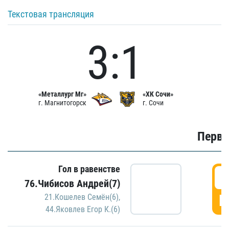
Текстовая трансляция
3:1
«Металлург Мг»
«ХК Сочи»
г. Магнитогорск
г. Сочи
Первы
Гол в равенстве
0
76.Чибисов Андрей(7)
Г
21.Кошелев Семён(6)
,
44.Яковлев Егор К.(6)