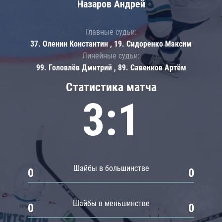
Назаров Андрей
Главные судьи:
37. Оленин Константин , 19. Сидоренко Максим
Линейные судьи:
99. Головлёв Дмитрий , 89. Савенков Артём
Статистика матча
3:1
Шайбы в большинстве
0
0
Шайбы в меньшинстве
0
0