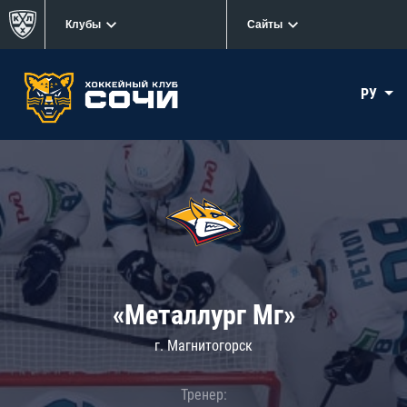
Клубы
Сайты
РУ
«Металлург Мг»
г. Магнитогорск
Тренер: