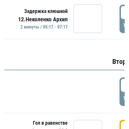
0
Задержка клюшкой
12.Неколенко Архип
УД
2 минуты / 05:17 - 07:17
Второ
2
УД
Гол в равенстве
3