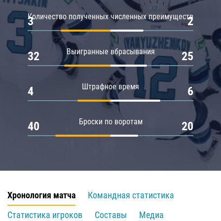
Количество полученных численных преимуществ
3
2
Выигранные вбрасывания
32
25
Штрафное время
4
6
Броски по воротам
40
20
Хронология матча
Командная статистика
Статистика игроков
Составы
Медиа