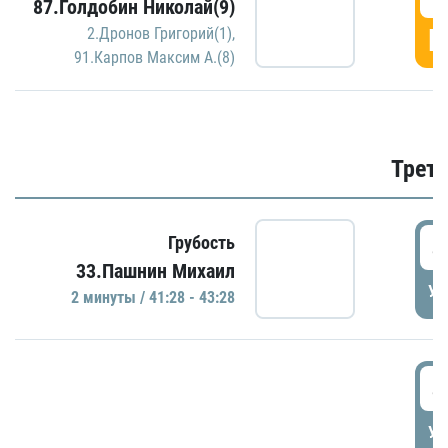
87.Голдобин Николай(9)
Г
2.Дронов Григорий(1)
,
91.Карпов Максим А.(8)
Трети
4
Грубость
33.Пашнин Михаил
УД
2 минуты / 41:28 - 43:28
4
УД