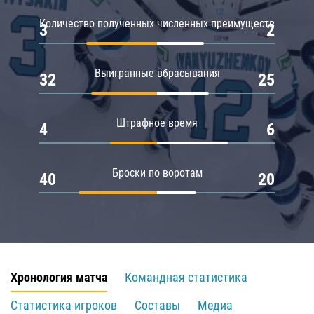
Количество полученных численных преимуществ
3
2
Выигранные вбрасывания
32
25
Штрафное время
4
6
Броски по воротам
40
20
Хронология матча
Командная статистика
Статистика игроков
Составы
Медиа