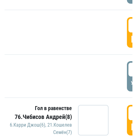
5
Г
5
УД
Гол в равенстве
5
76.Чибисов Андрей(8)
Г
6.Карри Джош(6)
,
21.Кошелев
Семён(7)