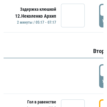
0
Задержка клюшкой
12.Неколенко Архип
УД
2 минуты / 05:17 - 07:17
Второ
2
УД
Гол в равенстве
3