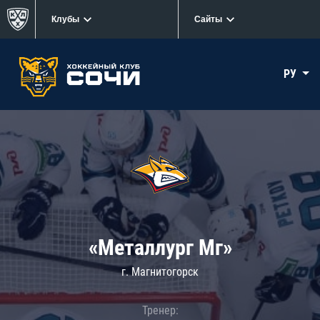
Клубы
Сайты
РУ
«Металлург Мг»
г. Магнитогорск
Тренер: