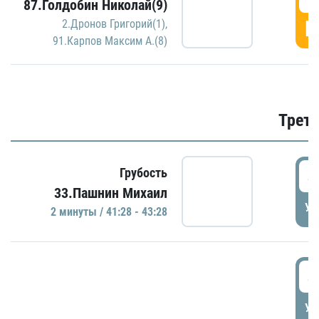
87.Голдобин Николай(9)
Г
2.Дронов Григорий(1)
,
91.Карпов Максим А.(8)
Трети
4
Грубость
33.Пашнин Михаил
УД
2 минуты / 41:28 - 43:28
4
УД