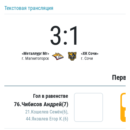
Текстовая трансляция
3:1
«Металлург Мг»
«ХК Сочи»
г. Магнитогорск
г. Сочи
Первы
Гол в равенстве
0
76.Чибисов Андрей(7)
Г
21.Кошелев Семён(6)
,
44.Яковлев Егор К.(6)