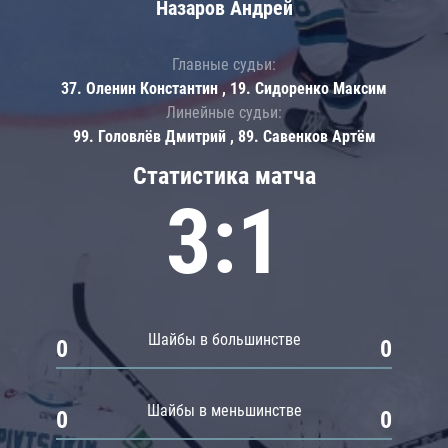
Назаров Андрей
Главные судьи:
37. Оленин Константин , 19. Сидоренко Максим
Линейные судьи:
99. Головлёв Дмитрий , 89. Савенков Артём
Статистика матча
3:1
Шайбы в большинстве
0
0
Шайбы в меньшинстве
0
0