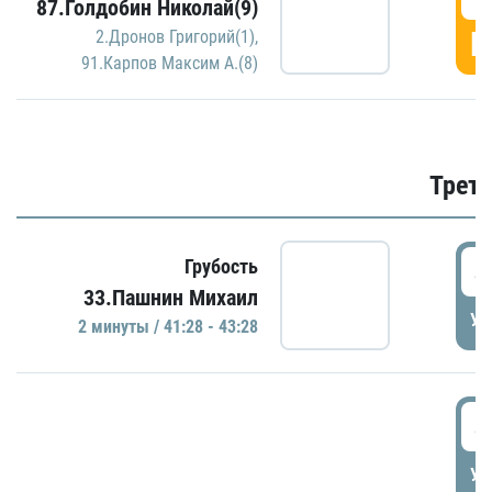
87.Голдобин Николай(9)
Г
2.Дронов Григорий(1)
,
91.Карпов Максим А.(8)
Трети
4
Грубость
33.Пашнин Михаил
УД
2 минуты / 41:28 - 43:28
4
УД