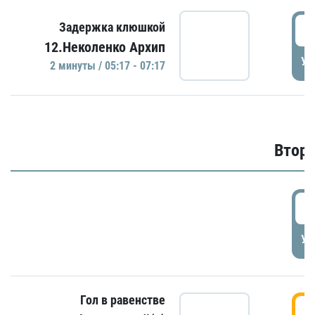
0
Задержка клюшкой
12.Неколенко Архип
УД
2 минуты / 05:17 - 07:17
Второ
2
УД
Гол в равенстве
3