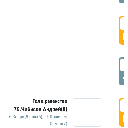
5
Г
5
УД
Гол в равенстве
5
76.Чибисов Андрей(8)
Г
6.Карри Джош(6)
,
21.Кошелев
Семён(7)