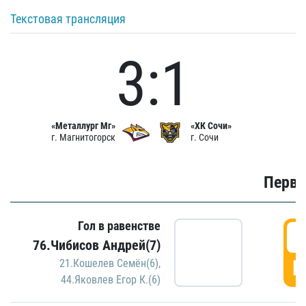
Текстовая трансляция
3:1
«Металлург Мг»
«ХК Сочи»
г. Магнитогорск
г. Сочи
Первы
Гол в равенстве
0
76.Чибисов Андрей(7)
Г
21.Кошелев Семён(6)
,
44.Яковлев Егор К.(6)