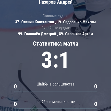
Назаров Андрей
Главные судьи:
37. Оленин Константин , 19. Сидоренко Максим
Линейные судьи:
99. Головлёв Дмитрий , 89. Савенков Артём
Статистика матча
3:1
Шайбы в большинстве
0
0
Шайбы в меньшинстве
0
0