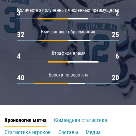
Количество полученных численных преимуществ
3
2
Выигранные вбрасывания
32
25
Штрафное время
4
6
Броски по воротам
40
20
Хронология матча
Командная статистика
Статистика игроков
Составы
Медиа