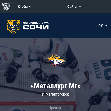
Клубы
Сайты
РУ
«Металлург Мг»
г. Магнитогорск
Тренер: