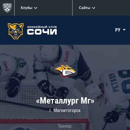
Клубы
Сайты
РУ
«Металлург Мг»
г. Магнитогорск
Тренер: