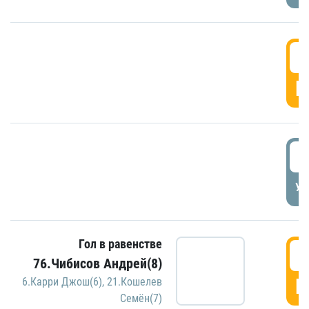
5
Г
5
УД
Гол в равенстве
5
76.Чибисов Андрей(8)
Г
6.Карри Джош(6)
,
21.Кошелев
Семён(7)