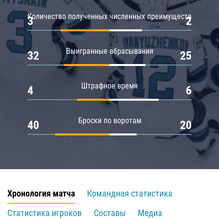
Количество полученных численных преимуществ
3
2
Выигранные вбрасывания
32
25
Штрафное время
4
6
Броски по воротам
40
20
Хронология матча
Командная статистика
Статистика игроков
Составы
Медиа