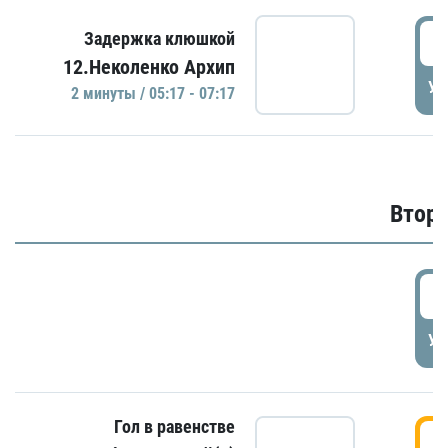
0
Задержка клюшкой
12.Неколенко Архип
УД
2 минуты / 05:17 - 07:17
Второ
2
УД
Гол в равенстве
3