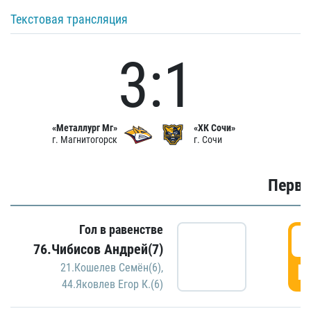
Текстовая трансляция
3:1
«Металлург Мг»
«ХК Сочи»
г. Магнитогорск
г. Сочи
Первы
Гол в равенстве
0
76.Чибисов Андрей(7)
Г
21.Кошелев Семён(6)
,
44.Яковлев Егор К.(6)