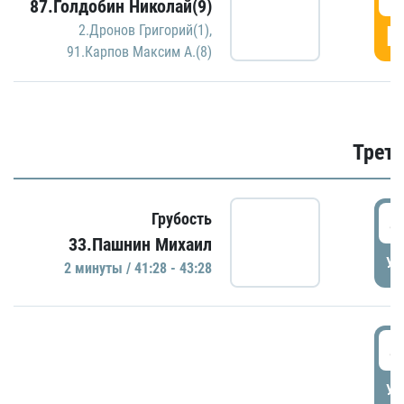
87.Голдобин Николай(9)
Г
2.Дронов Григорий(1)
,
91.Карпов Максим А.(8)
Трети
4
Грубость
33.Пашнин Михаил
УД
2 минуты / 41:28 - 43:28
4
УД