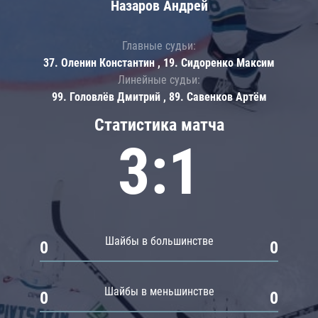
Назаров Андрей
Главные судьи:
37. Оленин Константин , 19. Сидоренко Максим
Линейные судьи:
99. Головлёв Дмитрий , 89. Савенков Артём
Статистика матча
3:1
Шайбы в большинстве
0
0
Шайбы в меньшинстве
0
0